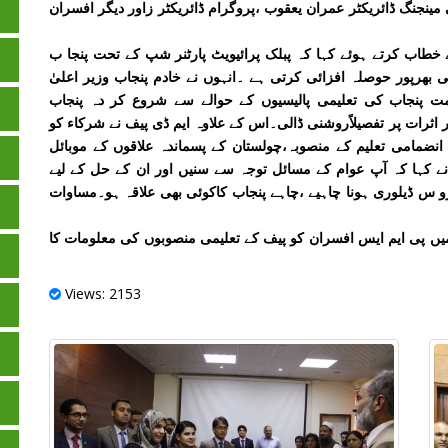
مینجنگ ڈائریکٹر عمران یعقوب ،پروگرام ڈائریکٹر زاور دیگر افسران
خطاب کرتے ہوئے کہا کہ پبلک پرائیویٹ پارٹنر شپ کے تحت پنجا ب
 بھرپور حوصلہ افزائی کرتی ہے ۔انہوں نے خادم پنجاب وزیر اعلیٰ
مت پنجاب کی تعلیمی پالیسیوں کے حوالے سے شروع کر دہ پنجاب
اثرات پر تفصیلاًروشنی ڈالی۔اس کے علاوہ ایم ڈی پیف نے شرکاء کو
انضمامی تعلیم کے منصوبہ،چولستان کے پسماندہ علاقوں کے موبائل
 کہا کہ آپ عوام کے مسائل توجہ سے سنیں اور ان کے حل کے لیے
 س ڈیلوری ہونا چاہیے ،چاہے پنجاب کاکوئی بھی علاقہ ہو۔مساوات
 میں پی ایم ایس افسران کو پیف کے تعلیمی منصوبوں کی معلومات کا
Views: 2153