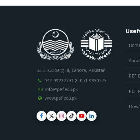
Usef
Hom
Abou
52-L, Gulberg-III, Lahore, Pakistan.
PEF 
042-99232791-8,
051-9330273
info@pef.edu.pk
PEF 
www.pef.edu.pk
Down