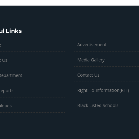
ul Links
Advertisement
e
Media Gallery
t Us
Contact Us
Department
Right To Information(RTI)
Reports
Black Listed Schools
loads