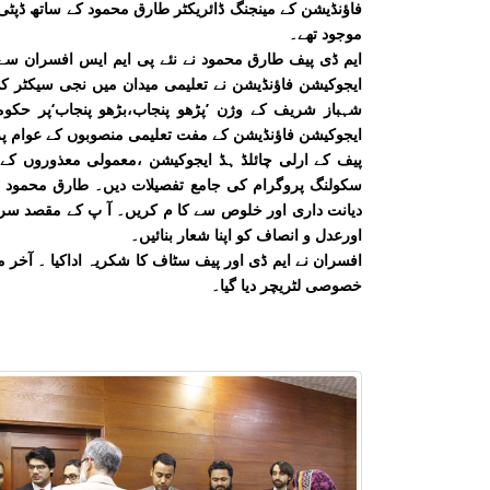
فاؤنڈیشن کے مینجنگ ڈائریکٹر طارق محمود کے ساتھ ڈپٹی 
موجود تھے۔
ایم ڈی پیف طارق محمود نے نئے پی ایم ایس افسران سے 
ایجوکیشن فاؤنڈیشن نے تعلیمی میدان میں نجی سیکٹر کی
شہباز شریف کے وژن ’پڑھو پنجاب،بڑھو پنجاب‘پر حکو
ایجوکیشن فاؤنڈیشن کے مفت تعلیمی منصوبوں کے عوام پر 
پیف کے ارلی چائلڈ ہڈ ایجوکیشن ،معمولی معذوروں کے 
سکولنگ پروگرام کی جامع تفصیلات دیں۔ طارق محمود نے
دیانت داری اور خلوص سے کا م کریں۔ آ پ کے مقصد سرو
اورعدل و انصاف کو اپنا شعار بنائیں۔
افسران نے ایم ڈی اور پیف سٹاف کا شکریہ اداکیا ۔ آخر
خصوصی لٹریچر دیا گیا۔