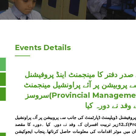
Events Details
صدر دفتر کا مینجمنٹ اینڈ پروفیشنل
ے پروبیشن پر آئے پراونشیل مینجمنٹ
سروسز(Provincial Management Services)کے12زیر تربیت
وفد نے دورہ کیا
پروفیشنل ڈویلپمنٹ ڈپارٹمنٹ کی جانب سے پروبیشن پر آئے پراونشیل
مینجمنٹ سروسز(Provincial Management Services)کے12زیر تربیت افسران کے وفد نے دورہ کیا ۔دورے کا مقصد
دان میں موثر اقدامات کی معلومات حاصل کرناتھا۔پنجاب ایجوکیشن