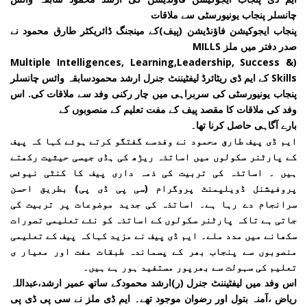
چانسلر پنجاب یونیورسٹی سے ملاقات
پنجاب ایجوکیشن فاؤنڈیشن (پیف)کے مینجنگ ڈائریکٹر طارق محمود نے
صدر دفتر میں ملز MILLS
(Multiple Intelligences, Learning,Leadership, Success &
Skills کے ایم ڈی ریٹائرڈ لیفٹیننٹ جنرل ارشد محمودسابقہ وائس چانسلر
پنجاب یونیورسٹی کی سربراہی میں چار رکنی وفد سے ملاقات کی. اس
وفد کی ملاقات کا مقصد پیف کے مفت تعلیم کے منصوبوں کے
بارے آگاہی حاصل کرنا تھا۔
ایم ڈی پیف طارق محمود نے وفدسے گفتگو کرتے ہوئے کہا کہ پیف
کے پارٹنر سکولوں میں اساتذہ ریڑھ کی ہڈی جیسی حیثیت رکھتے
ہیں ۔ اساتذہ کی تربیت کی ذمہ داری پیف کا کنٹی نیوئس
پروفیشنل ڈویلپمنٹ پروگرام (سی پی ڈی پی) بطریق احسن
سرانجام دے رہا ہے۔ اساتذہ کی جدید موضوعات پر تربیت کی
جاتی ہے تاکہ پارٹنر سکولوں کے اساتذہ کو نئے تعلیمی تصورات
سکھانے میں مدد ملے۔ ایم ڈی پیف نے مزید کہاکہ پیف کے تعلیمی
منصوبوں سے پنجاب بھر کے پسماندہ طبقات مفت اور معیار ی
تعلیم کی سہولت سے بھرپور مستفید ہور ہے ہیں۔
اس وفد میں لیفٹیننٹ جنرل (ر)ارشد محمودکے ساتھ عمیر ارشد،عبداللہ
ریاض ،آمنہ بتول اور رضوان موجود تھے۔ ایم ڈی ملز نے سی پی ڈی پی