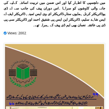
میں دلچسپی کا اظہار کیا اور اس ضمن میں تربیت اساتذہ کےلیے کی
جانے والی کاوشوں کو سراہا ۔اس دوران پیف کی جانب سے اے ڈی
یوڈائریکٹر کرنل ہمایوں ستار،ڈائریکٹر ای وی ایس ثمینہ, ڈائریکٹر ایف اے
ایس شاہد سلیم، ڈائریکٹر این ایس پی شفیق احمد اور ڈائریکٹر سی پی
ڈی پی عائشہ نعمان بھی ایم ڈی پیف کے ہمراہ تھے۔
Views: 2002