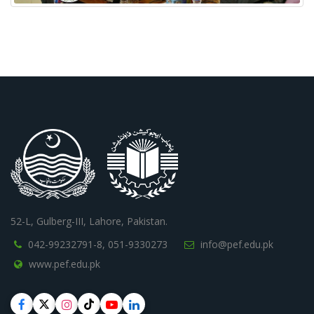
52-L, Gulberg-III, Lahore, Pakistan.
042-99232791-8,
051-9330273
info@pef.edu.pk
www.pef.edu.pk