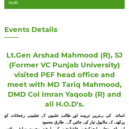
Audit
Events Details
Lt.Gen Arshad Mahmood (R), SJ
(Former VC Punjab University)
visited PEF head office and
meet with MD Tariq Mahmood,
DMD Col Imran Yaqoob (R) and
all H.O.D's.
اساتذہ کی بہترین تربیت اور طالب علموں کے تعلیمی رجحانات کو
پرکھنے کے ماڈیول تیار کیے جائیں گے۔ طارق محمود
ایم ڈی پنجاب ایجوکیشن فاؤنڈیشن کی ارشد محمود سابقہ وائس