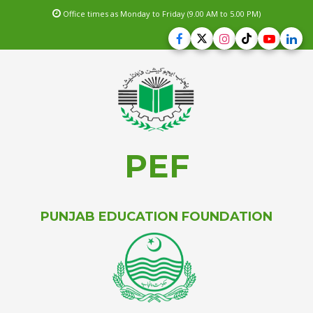
Office times as Monday to Friday (9.00 AM to 5.00 PM)
PEF
PUNJAB EDUCATION FOUNDATION