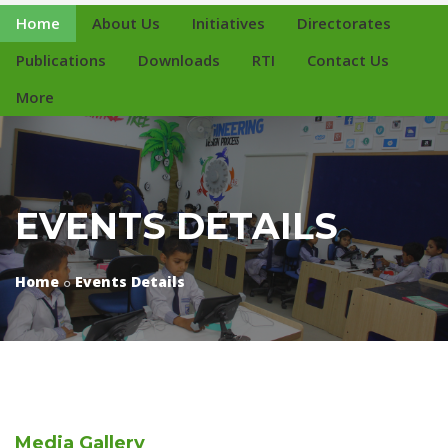
Home
About Us
Initiatives
Directorates
Publications
Downloads
RTI
Contact Us
More
EVENTS DETAILS
Home
Events Details
Media
Gallery