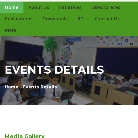
Home
About Us
Initiatives
Directorates
Publications
Downloads
RTI
Contact Us
More
EVENTS DETAILS
Home
Events Details
Media
Gallery