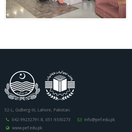
52-L, Gulberg-III, Lahore, Pakistan.
042-99232791-8,
051-9330273
info@pef.edu.pk
www.pef.edu.pk