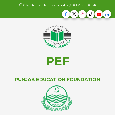
Office times as Monday to Friday (9.00 AM to 5.00 PM)
PEF
PUNJAB EDUCATION FOUNDATION