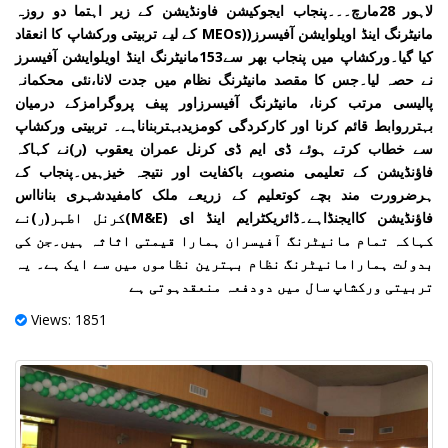
لاہور 28مارچ۔۔۔پنجاب ایجوکیشن فاونڈیشن کے زیر اہتما دو روزہ
مانیٹرنگ اینڈ اویلوایشن آفیسرز((MEOs کے لیے تربیتی ورکشاپ کا انعقاد
کیا گیا۔ورکشاپ میں پنجاب بھر سے153مانیٹرنگ اینڈ اویلوایشن آفیسرز
نے حصہ لیا۔جس کا مقصد مانیٹرنگ نظام میں جدت لانا،نئی محکمانہ
پالیسی مرتب کرنا، مانیٹرنگ آفیسرزاور پیف پروگرامزکے درمیان
بہترروابط قائم کرنا اور کارکردگی کومزیدبہتربناناہے۔ تربیتی ورکشاپ
سے خطاب کرتے ہوئے ڈی ایم ڈی کرنل عمران یعقوب (ر)نے کہاکہ
فاؤنڈیشن کے تعلیمی منصوبے باکفایت اور نتیجہ خیزہیں۔پنجاب کے
ہرضرورت مند بچے کوتعلیم کے زریعے ملک کامفیدشہری بنانااس
فاؤنڈیشن کاایجنڈاہے۔ڈائریکٹرایم اینڈ ای (M&E)کرنل اطہر(ر)نے
کہاکہ تمام مانیٹرنگ آفیسران ہمارا قیمتی اثاثہ ہیں۔جن کی
بدولت ہمارامانیٹرنگ نظام بہترین نظاموں میں سے ایک ہے۔ یہ
تربیتی ورکشاپ سال میں دودفعہ منعقدہوتی ہے
Views: 1851