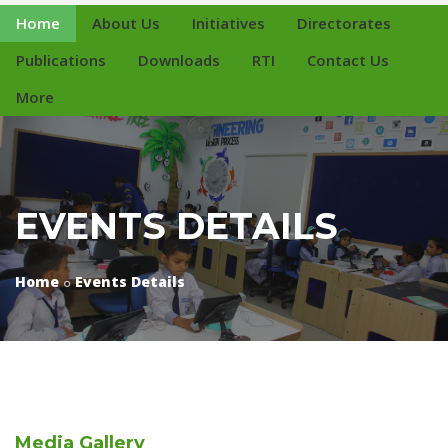
Home
About Us
Initiatives
Directorates
Publications
Downloads
RTI
Contact Us
More
EVENTS DETAILS
Home
Events Details
Media
Gallery