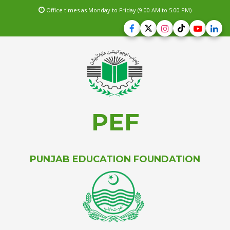
Office times as Monday to Friday (9.00 AM to 5.00 PM)
PEF
PUNJAB EDUCATION FOUNDATION