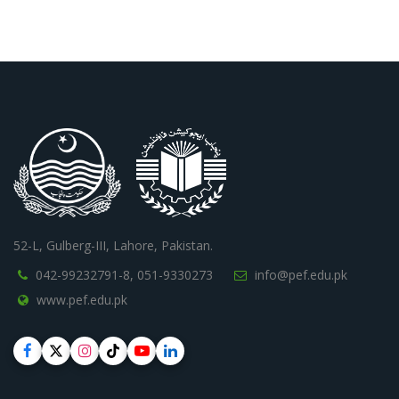
52-L, Gulberg-III, Lahore, Pakistan.
042-99232791-8,
051-9330273
info@pef.edu.pk
www.pef.edu.pk