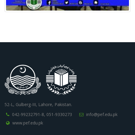
52-L, Gulberg-III, Lahore, Pakistan.
042-99232791-8,
051-9330273
info@pef.edu.pk
www.pef.edu.pk