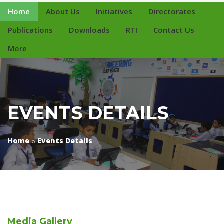
Home
About Us
Initiatives
Directorates
Publications
Downloads
RTI
Contact Us
More
EVENTS DETAILS
Home
Events Details
Media
Gallery