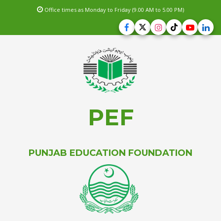
Office times as Monday to Friday (9.00 AM to 5.00 PM)
PEF
PUNJAB EDUCATION FOUNDATION