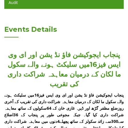
Audit
Events Details
پنجاب ایجوکیشن فاؤ نڈ یشن اور ای وی
ایس فیز16میں سلیکٹ ہونے والے سکول
ما لکان کے درمیان معاہدہ شراکت داری
کی تقریب
پنجاب ایجوکیشن فاؤ نڈ یشن اور ای وی ایس فیز16میں سلیکٹ ہونے
والے سکول ما لکان کے درمیان معاہدہ شراکت داری کی تقریب کے آخری
روزضلع مظفر گڑھ اور ڈیرہ غازی خان کے 64سکولوں کے ساتھ معاہدہ
شراکت داری کیا گیا۔ جبکہ مجوعی طور پر پنجاب کے 36اضلاع
سے300سے زائد سکولز کے ساتھ پچھلے4دنوں میں معاہدہ شراکت داری
کیا جاچکا ہے۔اختتامی تقریب سے خطاب کرتے ہوئے ڈائریکٹر ای وی ایس