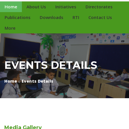
Home
About Us
Initiatives
Directorates
Publications
Downloads
RTI
Contact Us
More
EVENTS DETAILS
Home
Events Details
Media
Gallery