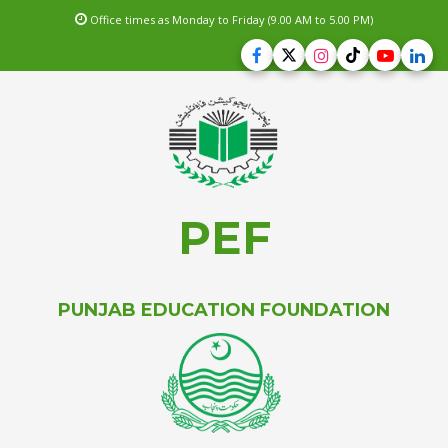
Office times as Monday to Friday (9.00 AM to 5.00 PM)
PEF
PUNJAB EDUCATION FOUNDATION