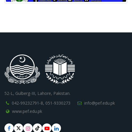
52-L, Gulberg-III, Lahore, Pakistan.
042-99232791-8,
051-9330273
info@pef.edu.pk
www.pef.edu.pk