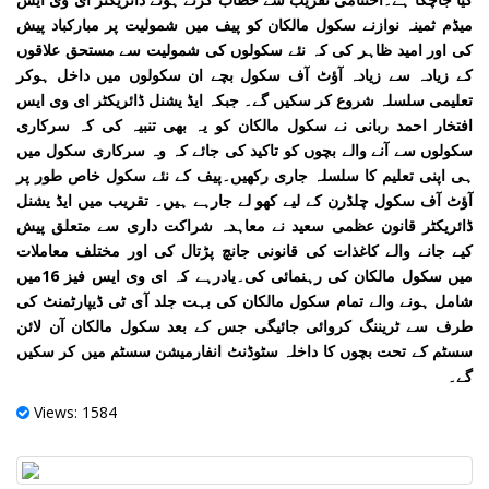
میڈم ثمینہ نوازنے سکول مالکان کو پیف میں شمولیت پر مبارکباد پیش
کی اور امید ظاہر کی کہ نئے سکولوں کی شمولیت سے مستحق علاقوں
کے زیادہ سے زیادہ آؤٹ آف سکول بچے ان سکولوں میں داخل ہوکر
تعلیمی سلسلہ شروع کر سکیں گے۔ جبکہ ایڈ یشنل ڈائریکٹر ای وی ایس
افتخار احمد ربانی نے سکول مالکان کو یہ بھی تنبیہ کی کہ سرکاری
سکولوں سے آنے والے بچوں کو تاکید کی جائے کہ وہ سرکاری سکول میں
ہی اپنی تعلیم کا سلسلہ جاری رکھیں۔پیف کے نئے سکول خاص طور پر
آؤٹ آف سکول چلڈرن کے لیے کھو لے جارہے ہیں۔ تقریب میں ایڈ یشنل
ڈائریکٹر قانون عظمی سعید نے معاہدہ شراکت داری سے متعلق پیش
کیے جانے والے کاغذات کی قانونی جانچ پڑتال کی اور مختلف معاملات
میں سکول مالکان کی رہنمائی کی۔یادرہے کہ ای وی ایس فیز 16میں
شامل ہونے والے تمام سکول مالکان کی بہت جلد آی ٹی ڈیپارٹمنٹ کی
طرف سے ٹریننگ کروائی جائیگی جس کے بعد سکول مالکان آن لائن
سسٹم کے تحت بچوں کا داخلہ سٹوڈنٹ انفارمیشن سسٹم میں کر سکیں
گے۔
Views: 1584