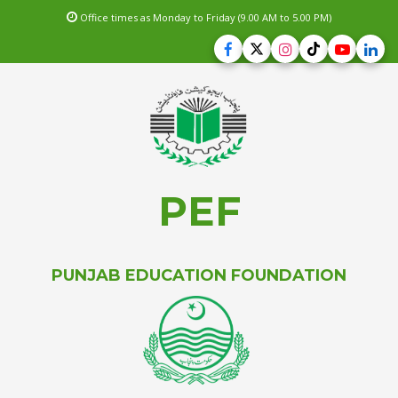
Office times as Monday to Friday (9.00 AM to 5.00 PM)
PEF
PUNJAB EDUCATION FOUNDATION