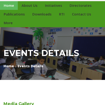
Home
About Us
Initiatives
Directorates
Publications
Downloads
RTI
Contact Us
More
EVENTS DETAILS
Home
Events Details
Media
Gallery