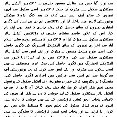
سے نوازا گیا جس میں مناہل مسعود جنہون نے 2011میں آئیڈیل ہائر
سیکنڈری سکول سے میٹرک کیا جبکہ 2013میں اسی سکول سے اچھے
نمبروں کے ساتھ ایف ایس سی کرنے کے بعد کنگ ایڈورڈ میڈیکل
یونیورسٹی لاہور میں داخلہ لیا اور 2019میں ایم بی بی ایس کی ڈگری
امتیازی نمبروں کے ساتھ حاصل کرتے ہوئے چاندی کا تمغہ بھی اپنے نام
کیا۔ اس کے علاوہ عاصم مشتاق جنہوں نے 2012میں آئیڈیل ہائر
سیکنڈری سکول سے میڑک کیا اور 2019میں کامسیٹس یونیورسٹی اسلام
آباد سے اعزازی نمبروں کے ساتھ الیکڑیکل انجینرنگ کی ڈگری حاصل
کی۔ اسی طرح مشعل مسعود نے میٹرک اور ایف ایس سی آئیڈیل ہائر
سیکنڈری سکول سے کی اور2019 میں یو ای ٹی(UET)لاہور سے
الیکڑیکل انجینرنگ میں ڈگری حاصل کی۔جبکہ عزیز مصطفی نے بھی
اسی سکول سے میٹرک اور ایف ایس سی کرنے کے بعد یونیورسٹی آف
سرگودھا سے ایم ایس سی فزکس میں اعزازی ڈگری حاصل کی۔
منیجنگ ڈائر یکٹرپیف کرنل عمران یعقوب(ر) نے آئیڈیل سکول کے پرنسپل
محمد نعیم ظفر اعوان کو مبارکباد دیتے ہوئے کہاکہ آج کا دن نہ صرف
آئیڈیل ہائر سیکنڈری سکول کے لیے خوشی کا دن ہے بلکہ ان بچوں کی
کامیابی پنجاب ایجو کیشن فاؤنڈیشن کے لیے بھی خوشی کا باعث ہے۔
انہوں نے مزید کہاکہ سکول کی تعلیم بچوں کا مستقبل بنانے میں اہم
کردار ادا کرتی ہے اور پنجاب ایجو کیشن فاؤنڈیشن کا سلوگن ہی یہی