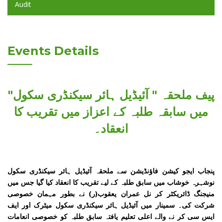
Audit
Events Details
پیف ملحقہ " آئیڈیل ہائر سیکنڈری سکول"
میں سابقہ طلبہ کے اعزاز میں تقریب کا
انعقاد۔
پنجاب ایجو کیشن فاؤنڈیشن سے ملحقہ آئیڈیل ہائر سیکنڈری سکول
نوشہرہ خوشاب میں سابق طلبہ کے لیے تقریب کا انعقاد کیا گیا جس میں
منیجنگ ڈائریکٹر کر نل عمران یعقوب(ر) نے بطور مہمان خصوصی
شرکت کی۔ سمینار میں آئیڈیل ہائر سیکنڈری سکول میٹرک اور ایف
ایس سی کر نے والے اعلی تعلیم یافتہ سابق طلبہ کو خصوصی انعامات