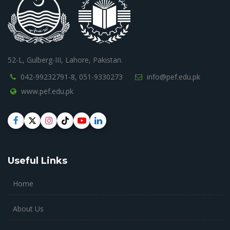
52-L, Gulberg-III, Lahore, Pakistan.
042-99232791-8,
051-9330273
info@pef.edu.pk
www.pef.edu.pk
Useful Links
Home
About Us