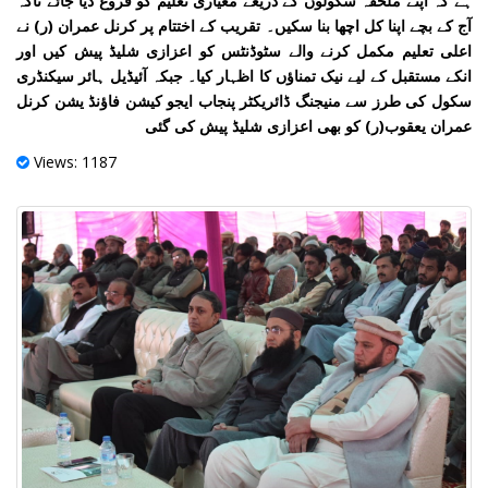
ہے کہ اپنے ملحقہ سکولوں کے ذریعے معیاری تعلیم کو فروغ دیا جائے تاکہ
آج کے بچے اپنا کل اچھا بنا سکیں۔ تقریب کے اختتام پر کرنل عمران (ر) نے
اعلی تعلیم مکمل کرنے والے سٹوڈنٹس کو اعزازی شلیڈ پیش کیں اور
انکے مستقبل کے لیے نیک تمناؤں کا اظہار کیا۔ جبکہ آئیڈیل ہائر سیکنڈری
سکول کی طرز سے منیجنگ ڈائریکٹر پنجاب ایجو کیشن فاؤنڈ یشن کرنل
عمران یعقوب(ر) کو بھی اعزازی شلیڈ پیش کی گئی
Views: 1187