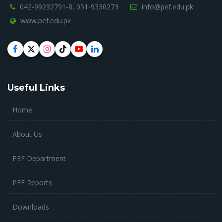
042-99232791-8,
051-9330273
info@pef.edu.pk
www.pef.edu.pk
Useful Links
Home
About Us
PEF Department
PEF Reports
Downloads