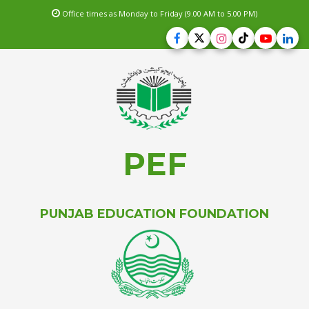
Office times as Monday to Friday (9.00 AM to 5.00 PM)
PEF
PUNJAB EDUCATION FOUNDATION