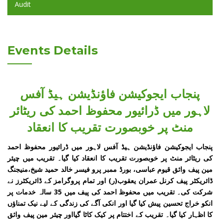
Audit
Events Details
پنجاب ایجوکیشن فاؤنڈیشن ہیڈ آفس
لاہور میں ڈرائیور محفوظ احمد کی ریٹائر
منٹ پر خوبصورت تقریب کا انعقاد
پنجاب ایجوکیشن فاؤنڈیشن ہیڈ آفس لاہور میں ڈرائیور محفوظ احمد
کی ریٹائر منٹ پر خوبصورت تقریب کا انعقاد کیا گیا۔ تقریب میں چیئر
مین پیف واثق قیوم عباسی، بورڈ ممبر پرو فیسر خالد حمید شیخ،منیجنگ
ڈائریکٹر پیف کرنل عمران یعقوب(ر) اور تمام پروگرامز کے ڈائریکٹرز نے
شرکت کی۔ تقریب میں محفوظ احمد کی پیف میں 35 سالہ خدمات پر
انکو خراج تحسین پیش کیا گیا اور انکی آگے کی زندگی کے لیے نیک تمناؤں
کا اظہار کیا گیا۔ تقریب کے اختتام پر کیک کاٹا گیااور چیئر مین پیف واثق