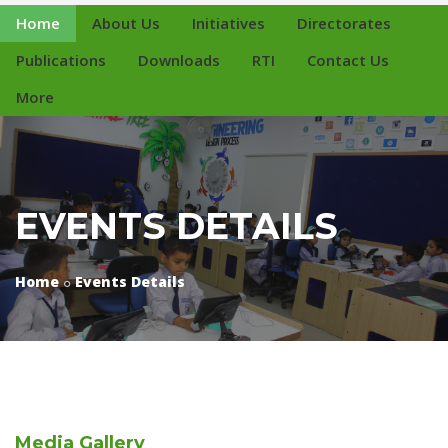
Home
About Us
Initiatives
Directorates
Publications
Downloads
RTI
Contact Us
More
EVENTS DETAILS
Home
Events Details
Media
Gallery