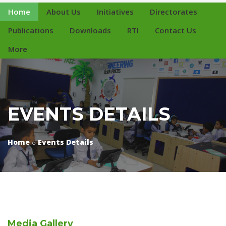
Home
About Us
Initiatives
Directorates
Publications
Downloads
RTI
Contact Us
More
EVENTS DETAILS
Home
Events Details
Media
Gallery