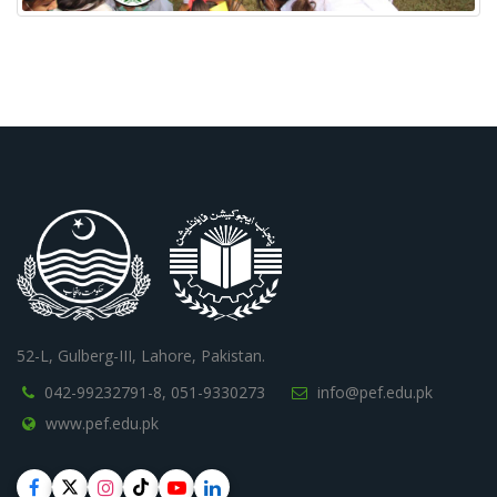
52-L, Gulberg-III, Lahore, Pakistan.
042-99232791-8,
051-9330273
info@pef.edu.pk
www.pef.edu.pk