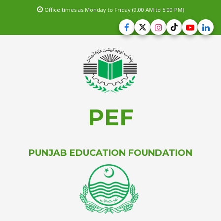
Office times as Monday to Friday (9.00 AM to 5.00 PM)
PEF
PUNJAB EDUCATION FOUNDATION