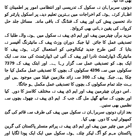
بھی ادا کیا۔
دونوں سربراہان نے سکول کے تدریسی اور انتظامی امور پر اطمینان کا
اظہار کرتے ہوئے کم اخراجات میں بہترین تعلیم دینے پر اسکول پارٹنر کو
داد تحسین پیش کی اور پیف کے فنڈنگ کے باقی ماندہ مسائل جلد حل
کروانے کی یقین دہانی بھی کروائ۔
مزید برآں چیئرمین پیف اور ایم ڈی پیف نے سکول میں ہونے والے طلبا کے
تصدیقی عمل کا جائزہ لیا جبکہ دوران وزٹ پیف کے مانیٹرنگ آفیسر نے
بتایا کہ کس طرح جدید ٹیکنالوجی کو استعمال کرتے ہوئے پیف کا
مانیٹرنگ ڈیپارٹمنٹ نادرا اور پیف کے آئی ٹی ڈیپارٹمنٹ کی مدد سے ایک
ایک بچے کو تصدیقی عمل سے گزار رہا ہے۔ اور ابتک پیف کے 7379
سکولوں میں سے 4396 سکولوں کے بچوں کا تصدیقی عمل مکمل کیا جا
چکا ہیے۔جبکہ پیف کے 300 سے زائد ملازمین فیلڈ میں موجود ہیں اور
بہت جلد تمام سکولوں کے بچوں کا تصدیقی عمل مکمل ہو جائگا۔
۔اس دوران چیئرمین پیف اور ایم ڈی پیف نے مختلف کلاسز کا دورہ کیا
اور بچوں کے ساتھ گھل مل گئے جب کہ ایم ڈی پیف نے چھوٹے بچوں سے
نظمیں بھی سنیں۔
بعد ازاں دونوں سربراہان نے سکول میں پیف کی طرف سے قائم کی گئ
کمپیوٹر لیب کا دورہ بھی کیا۔
آخر میں چئیر مین پیف اور ایم ڈی پیف نے پرائم منسٹر پاکستان کی گرین
پاکستان مہم کو آگے لیکر چلتے ہوئے سکول میں ایک ایک پودا لگایا اور