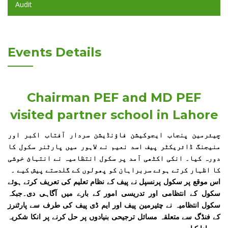
Audit
Events Details
Chairman PEF and MD PEF
visited partner school in Lahore
چیئرمین پنجاب ایجوکیشن فاؤنڈیشن سردار آفتاب اکبر اور
منیجنگ ڈائریکٹر پیف اسد نعیم نے لاہور میں پارٹنر سکول کا
دورہ کیا۔ انکی اکٹھی آمد پر سکول انتظامیہ نے انتہائ خوشی
کا اظہار کرتے ہوئے سربراہان کو پھولوں کے گلدستے پیش کیے ۔
اس موقع پر سکول پرنسپل نے پیف کے نظام تعلیم کی تعریف کرتے ہوئے
سکول کے انتظامی اور تدریسی امور کے بارے میں آگاہی دی۔جبکہ
سکول انتظامیہ نے چئیرمین پیف اور ایم ڈی پیف کی طرف سے پارٹنرز
کے فنڈگ سے متعلقہ مسائل ترجیحی بنیادوں پر حل کرنے پر انکا شکریہ