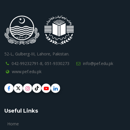
52-L, Gulberg-III, Lahore, Pakistan.
042-99232791-8,
051-9330273
info@pef.edu.pk
www.pef.edu.pk
Useful Links
Home