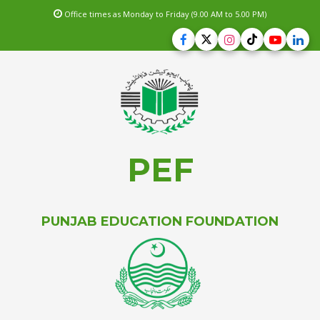
Office times as Monday to Friday (9.00 AM to 5.00 PM)
PEF
PUNJAB EDUCATION FOUNDATION