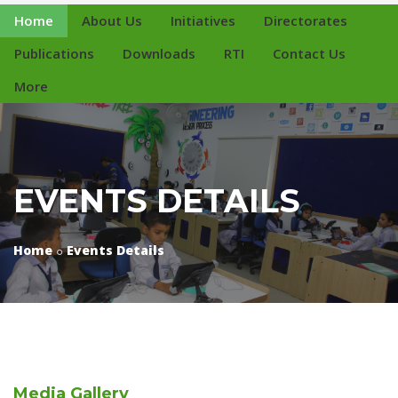
Home
About Us
Initiatives
Directorates
Publications
Downloads
RTI
Contact Us
More
EVENTS DETAILS
Home
Events Details
Media
Gallery