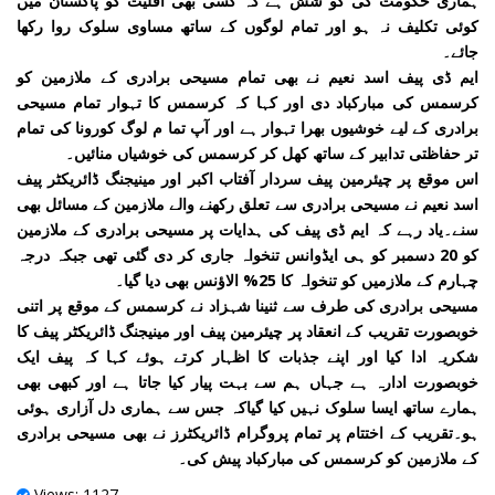
ہماری حکومت کی کو شش ہے کہ کسی بھی اقلیت کو پاکستان میں
کوئی تکلیف نہ ہو اور تمام لوگوں کے ساتھ مساوی سلوک روا رکھا
جائے۔
ایم ڈی پیف اسد نعیم نے بھی تمام مسیحی برادری کے ملازمین کو
کرسمس کی مبارکباد دی اور کہا کہ کرسمس کا تہوار تمام مسیحی
برادری کے لیے خوشیوں بھرا تہوار ہے اور آپ تما م لوگ کورونا کی تمام
تر حفاظتی تدابیر کے ساتھ کھل کر کرسمس کی خوشیاں منائیں۔
اس موقع پر چیئرمین پیف سردار آفتاب اکبر اور مینیجنگ ڈائریکٹر پیف
اسد نعیم نے مسیحی برادری سے تعلق رکھنے والے ملازمین کے مسائل بھی
سنے۔یاد رہے کہ ایم ڈی پیف کی ہدایات پر مسیحی برادری کے ملازمین
کو 20 دسمبر کو ہی ایڈوانس تنخواہ جاری کر دی گئی تھی جبکہ درجہ
چہارم کے ملازمیں کو تنخواہ کا 25% الاؤنس بھی دیا گیا۔
مسیحی برادری کی طرف سے ثنینا شہزاد نے کرسمس کے موقع پر اتنی
خوبصورت تقریب کے انعقاد پر چیئرمین پیف اور مینیجنگ ڈائریکٹر پیف کا
شکریہ ادا کیا اور اپنے جذبات کا اظہار کرتے ہوئے کہا کہ پیف ایک
خوبصورت ادارہ ہے جہاں ہم سے بہت پیار کیا جاتا ہے اور کبھی بھی
ہمارے ساتھ ایسا سلوک نہیں کیا گیاکہ جس سے ہماری دل آزاری ہوئی
ہو۔تقریب کے اختتام پر تمام پروگرام ڈائریکٹرز نے بھی مسیحی برادری
کے ملازمین کو کرسمس کی مبارکباد پیش کی۔
Views: 1127