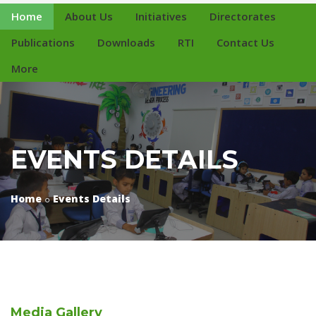
Home
About Us
Initiatives
Directorates
Publications
Downloads
RTI
Contact Us
More
EVENTS DETAILS
Home
Events Details
Media
Gallery