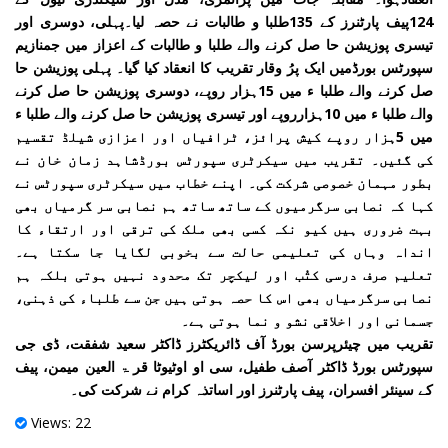
124پیف پارٹنرز کے 135طلبا و طالبات نے حصہ لیا۔پہلی، دوسری اور
تیسری پوزیشن حا صل کرنے والے طلبا و طالبات کے اعزاز میں جمنازیم
سپورٹس بورڈمیں ایک پرُ وقار تقریب کا انعقاد کیا گیا۔ پہلی پوزیشن حا
صل کرنے والے طلبا ء میں 15ہزار روپے، دوسری پوزیشن حا صل کرنے
والے طلبا ء میں 10ہزارروپے اور تیسری پوزیشن حا صل کرنے والے طلبا ء
میں 5ہزار روپے کیش پرائز، ٹرافیاں اور اعزازی شیلڈ تقسیم
کی گئیں۔ تقریب میں سیکرٹری سپورٹس بورڈشاہد زمان خان نے
بطور مہمان خصوصی شرکت کی۔ اپنے خطاب میں سیکرٹری سپورٹس نے
کہا کہ نصابی سرگرمیوں کے ساتھ ساتھ ہم نصابی سر گرمیاں بھی
بہت ضروری ہیں کیو نکہ کسی بھی ملک کی ترقی اور ارتقاء کا
انداہ وہاں کی تعلیمی حالت سے بخوبی لگایا جا سکتا ہے۔
تعلیم صرف درسی کتُب اور لیکچر تک محدود نہیں ہوتی بلکہ ہم
نصابی سرگرمیاں بھی اس کا حصہ ہوتی ہیں جن سے طلباء کی ذہنی،
جسمانی اور اخلاقی نشو و نما ہوتی ہے۔
تقریب میں چیئرپرسن بورڈ آف ڈائریکٹرز ڈاکٹر سعید شفقت، ڈی جی
سپورٹس بورڈ ڈاکٹر آصف طفیل، سی او اوٹیوٹا قر ۃ العین میمن، پیف
کے سینئر افسران، پیف پارٹنرز اور اساتذہ کرام نے شرکت کی۔
Views: 22