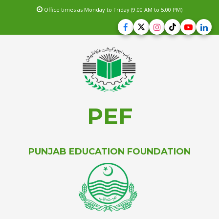
Office times as Monday to Friday (9.00 AM to 5.00 PM)
PEF
PUNJAB EDUCATION FOUNDATION