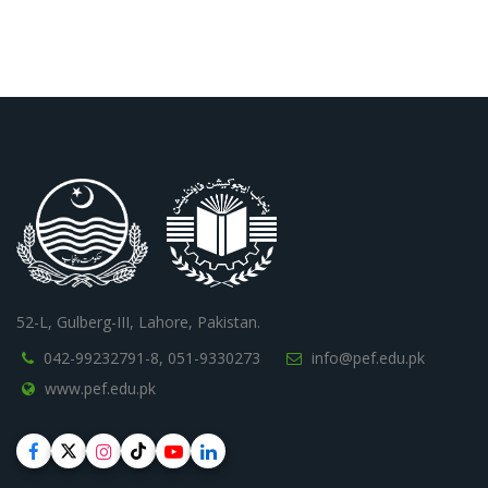
52-L, Gulberg-III, Lahore, Pakistan.
042-99232791-8,
051-9330273
info@pef.edu.pk
www.pef.edu.pk