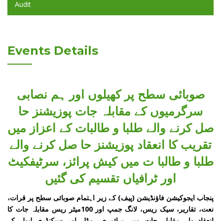
Audit
Events Details
صوبائی سطح پر کھیلوں اور ہم نصابی
سرگرمیوں کے مقابلہ جات پوزیشنز حا
صل کرنے والے طلبا و طالبات کے اعزاز میں
تقریب کا انعقاد پوزیشنز حا صل کرنے والے
طلبا و طالبا ت میں کیش پرائز، سرٹیفکیٹ
اور ٹرافیاں تقسیم کی گئیں
پنجاب ایجوکیشن فاؤنڈیشن (پیف) کے زیر اہتمام صوبائی سطح پر قرات،
نعت، تقاریر، سیک ریس، لانگ جمپ اور 100میٹر ریس مقابلہ جات کا
انعقادہوا۔ مقابلہ جات میں پرائمری، مڈل اور سیکنڈری لیول کے