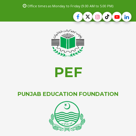
Office times as Monday to Friday (9.00 AM to 5.00 PM)
PEF
PUNJAB EDUCATION FOUNDATION