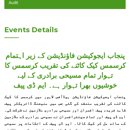
Audit
Events Details
پنجاب ایجوکیشن فاؤنڈیشن کے زیر اہتمام
کرسمس کیک کاٹنے کی تقریب کرسمس کا
تہوار تمام مسیحی برادری کے لیے
خوشیوں بھرا تہوار ہے۔ ایم ڈی پیف
پنجاب ایجوکیشن فاؤنڈیشن ہیڈآفس لاہور میں کرسمس کا کیک
کاٹنے کی تقریب منعقد کی گئی جس میں منیجنگ ڈائریکٹر پیف
شاہد فرید، پیف افسران اور مسیحی برادری ملازمین نے شرکت کی۔
ایم ڈی پیف اور تمام سینئرافسران نے مسیحی برادری کے ملازمین
کے ساتھ مل کر کیک کاٹا۔ ایم ڈی پیف کے احکامات پر مسیحی
برادری کے تمام ملازمین کو ایڈوانس تنخواہ اور کرسمس الاؤنس