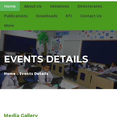
Home
About Us
Initiatives
Directorates
Publications
Downloads
RTI
Contact Us
More
EVENTS DETAILS
Home
Events Details
Media
Gallery