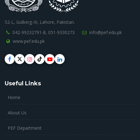
52-L, Gulberg-III, Lahore, Pakistan.
042-99232791-8,
051-9330273
info@pef.edu.pk
www.pef.edu.pk
Useful Links
Home
About Us
PEF Department