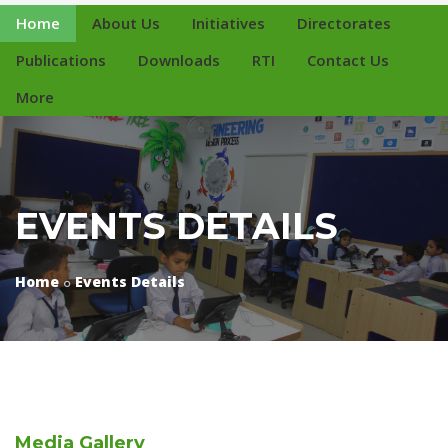
Home
About Us
Initiatives
Directorates
Publications
Downloads
RTI
Contact Us
More
EVENTS DETAILS
Home
Events Details
Media
Gallery