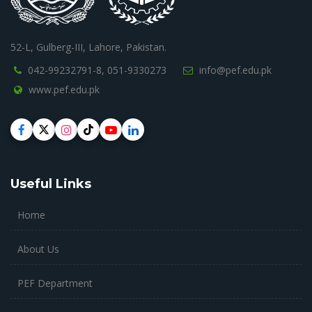
52-L, Gulberg-III, Lahore, Pakistan.
042-99232791-8,
051-9330273
info@pef.edu.pk
www.pef.edu.pk
Useful Links
Home
About Us
PEF Department