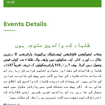
Audit
Events Details
طلباء کے والدین متوجہ ہوں
پنجاب ایجوکیشن فاؤنڈیشن (پیف)پبلک پرائیویٹ پارٹنرشپ کا بہترین
ماڈل ہے اور یہ ادارہ اپنے سکولوں میں پڑھنے والے طلبا ء سے کوئی فیس
وصول نہیں کرتا۔ پیف 7ہزار513 پارٹنرسکولوں کے ذریعے تقریباً 27لاکھ
طلبا و طالبات کو مفت اور معیاری تعلیم فراہم کر رہا ہے۔اس
کے ساتھ ساتھ طلباء کو نصابی کُتب بھی پیف کی جانب سے فراہم
کی جاتی ہیں۔ اس پیغام کے ذریعے طلباء کے والدین کو اطلاع دی
جاتی ہے کہ اگر پیف سے منسلک کسی بھی پارٹنر سکول میں فیس
وصول کی جا رہی ہے تو والدین فوری طورپر اپنی شکایات کے
اندراج کے لیے نیچے دیے گئے نمبروں پر رابطہ کر سکتے ہیں:
Views: 9