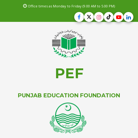
Office times as Monday to Friday (9.00 AM to 5.00 PM)
PEF
PUNJAB EDUCATION FOUNDATION