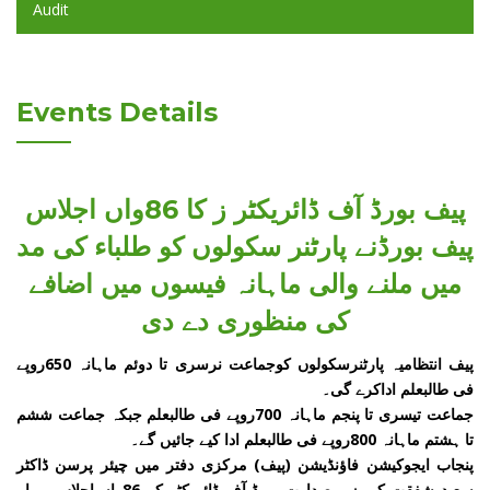
Audit
Events Details
پیف بورڈ آف ڈائریکٹر ز کا 86واں اجلاس
پیف بورڈنے پارٹنر سکولوں کو طلباء کی مد
میں ملنے والی ماہانہ فیسوں میں اضافے
کی منظوری دے دی
پیف انتظامیہ پارٹنرسکولوں کوجماعت نرسری تا دوئم ماہانہ 650روپے
فی طالبعلم اداکرے گی۔
جماعت تیسری تا پنجم ماہانہ 700روپے فی طالبعلم جبکہ جماعت ششم
تا ہشتم ماہانہ 800روپے فی طالبعلم ادا کیے جائیں گے۔
پنجاب ایجوکیشن فاؤنڈیشن (پیف) مرکزی دفتر میں چیئر پرسن ڈاکٹر
سعید شفقت کی زیر صدارت بورڈ آف ڈائریکٹر کے 86واں اجلاس ہوا۔