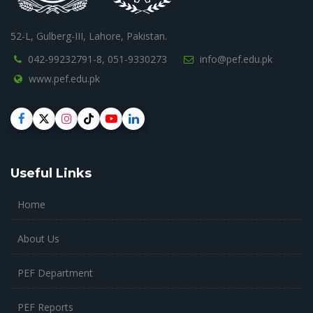
52-L, Gulberg-III, Lahore, Pakistan.
042-99232791-8,
051-9330273
info@pef.edu.pk
www.pef.edu.pk
Useful Links
Home
About Us
PEF Department
PEF Reports