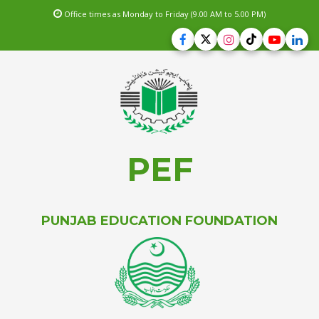
Office times as Monday to Friday (9.00 AM to 5.00 PM)
PEF
PUNJAB EDUCATION FOUNDATION