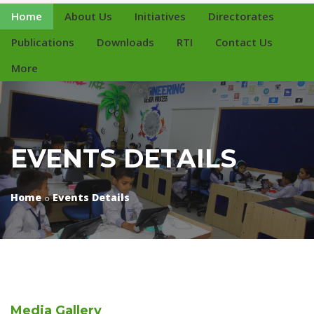
Home
About Us
Initiatives
Directorates
Publications
Downloads
RTI
Contact Us
More
EVENTS DETAILS
Home
Events Details
Media
Gallery