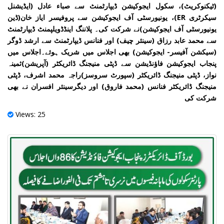
(ٹیکنوکریٹ)، سکول ایجوکیشن ڈیپارٹمنٹ سے صباء عادل (ایڈیشنل
سیکرٹری ER)، یونیورسٹی آف ایجوکیشن سے پروفیسر ایاز خان(ڈین
یونیورسٹی آف ایجوکیشن)نے شرکت کی۔ پلاننگ اینڈڈویلپمنٹ ڈیپارٹمنٹ
سے محمد عابد رزاق (سینئر چیف) اور فنانس ڈیپارٹمنٹ سے ارشد ڈوگر
(سیکشن آفیسر- ایجوکیشن) بھی اجلاس میں شریک ہوئے۔اجلاس میں
پنجاب ایجوکیشن فاؤنڈیشن سے ڈپٹی منیجنگ ڈائریکٹر (آپریشن)ثمینہ
نواز، ڈپٹی منیجنگ ڈائریکٹر (سپورٹ سروسز)راجہ محمد اشرف، ڈپٹی
منیجنگ ڈائریکٹر فنانس (محمد فاروق) اور دیگرسینئر افسران نے بھی
شرکت کی
Views: 25