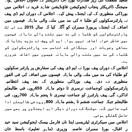
منیجنگ ڈائریکٹر پنجاب ایجوکیشن فاؤنڈیشن شاہد فرید نے اجلاس میں
بورڈکی منظوری کے لیے ایجنڈے پیش کیے۔ اجلاس کے دوران ایم ڈی پیف
نے پارٹنرسکولوں کو طلبا ء کی مد میں ملنے والی ماہانہ فیسوں میں
اضافے کے ایجنڈے پربورڈ ممبران کو آگاہ کیا کہ سال 2015 سے اب تک
پارٹنرسکولوں کو طلبا ء کی مد میں ملنے والی ماہانہ فیسوں
میں خاطر خواہ اضافہ نہیں ہوا۔ ایم ڈی پیف نے مزید بتایا کہ
معاشی وجوہات اور مہنگائی کے تناسب سے پارٹنرسکولوں کو
طلباء کی مد میں ملنے والی ماہانہ فیسوں میں اضافہ ضروری
ہے۔
اجلاس کے دوران پیف بورڈ نے ایم ڈی پیف کی سفارش پر پارٹنر سکولوں
کو طلباء کی مد میں ملنے والی ماہانہ فیسوں میں اضافے کی فی الفور
منظوری دے دی۔ پیف بورڈکی منظوری کے بعد پیف انتظامیہ
پارٹنرسکولوں کوجماعت نرسری تا دوئم ماہانہ 650روپے فی طالبعلم
اداکرے گی۔پیف پارٹنرز کو جماعت تیسری تا پنجم ماہانہ 700روپے فی
طالبعلم جبکہ جماعت ششم تا ہشتم ماہانہ 800روپے فی طالبعلم ادا
کیے جائیں گے۔ میٹنگ کے دوران دیگر اہم ایجنڈوں پر بھی سیر
حاصل گفتگو ہوئی۔
اجلاس میں سیکرٹری لیٹریسی اینڈ نان فارمل بیسک ایجوکیشن سید حید
ر اقبال، بورڈ ممبران عاصمہ وزیری (ماہر تعلیم)، باسط خان