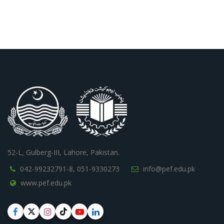
52-L, Gulberg-III, Lahore, Pakistan.
042-99232791-8,
051-9330273
info@pef.edu.pk
www.pef.edu.pk