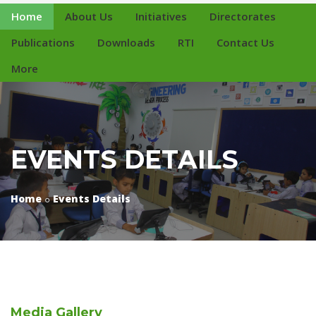
Home
About Us
Initiatives
Directorates
Publications
Downloads
RTI
Contact Us
More
EVENTS DETAILS
Home
Events Details
Media
Gallery