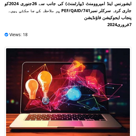
ایشورنس اینڈ امپروومنٹ ڈیپارٹمنٹ) کی جانب سے 26جنوری 2024کو
جاری کردہ سرکلر نمبرPEF/QAID/741 پر ملاحظہ کی جا سکتی ہیں۔
پنجاب ایجوکیشن فاؤنڈیشن
7فروری2024
Views: 18