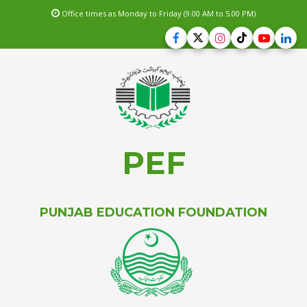
Office times as Monday to Friday (9.00 AM to 5.00 PM)
PEF
PUNJAB EDUCATION FOUNDATION