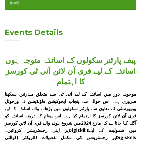
Audit
Events Details
پیف پارٹنر سکولوں کے اساتذہ متوجہ ہوں
اساتذہ کے لیے فری آن لائن آئی ٹی کورسز
کا اہتمام
موجودہ دور میں اساتذہ کے لیے آئی ٹی سے متعلق مہارتیں سیکھنا
ضروری ہے۔ اس حوالہ سے پنجاب ایجوکیشن فاؤنڈیشن نے ورچوئل
یونیورسٹی کے تعاون سے پارٹنر سکولوں میں پڑھانے والے اساتذہ کے لیے
فری آن لائن کورسز کا اہتمام کیا ہے۔ اس پیغام کے ذریعے اساتذہ کو
آگاہ کیا جاتا ہے کہ مارچ 2024میں شروع ہونے والے فری آن لائن کورسز
میں شمولیت کے لیےDigiskillsپر اپنی رجسٹریشن کروائیں۔
Digiskillsپر رجسٹریشن کی مکمل تفصیلات ڈائریکٹر (کوالٹی