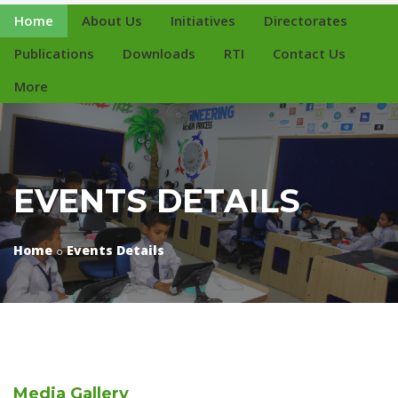
Home
About Us
Initiatives
Directorates
Publications
Downloads
RTI
Contact Us
More
EVENTS DETAILS
Home
Events Details
Media
Gallery