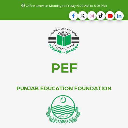
Office times as Monday to Friday (9.00 AM to 5.00 PM)
PEF
PUNJAB EDUCATION FOUNDATION