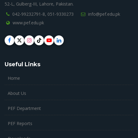
52-L, Gulberg-III, Lahore, Pakistan.
042-99232791-8,
051-9330273
info@pef.edu.pk
www.pef.edu.pk
Useful Links
Home
About Us
PEF Department
PEF Reports