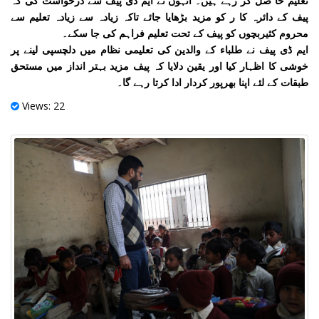
تعلیم حا صل کر رہے ہیں۔ انہوں نے ایم ڈی پیف سے درخواست کی کہ
پیف کے دائرہ کا ر کو مزید بڑھایا جائے تاکہ زیادہ سے زیادہ تعلیم سے
محروم کثیربچوں کو پیف کے تحت تعلیم فراہم کی جا سکے۔
ایم ڈی پیف نے طلباء کے والدین کی تعلیمی نظام میں دلچسپی لینے پر
خوشی کا اظہار کیا اور یقین دلایا کہ پیف مزید بہتر انداز میں مستحق
طبقات کے لئے اپنا بھرپور کردار ادا کرتا رہے گا۔
Views: 22