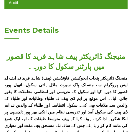
Audit
Events Details
منیجنگ ڈائریکٹر پیف شاہد فرید کا قصور
میں پارٹنر سکول کا دورہ۔
منیجنگ ڈائریکٹر پنجاب ایجوکیشن فاؤنڈیشن (پیف) شاہد فرید نے ایف اے
ایس پروگرام سے منسلک پاک سیرت ماڈل ہائی سکول، اتھیل پور،
قصور کا دورہ کیا اور سکول کے تدریسی اور انتظامی معاملات کا بغور
جائزہ لیا۔۔ اس موقع پر ایم ڈی پیف نے طلباء وطالبات اور طلباء کے
والدین سے ملاقات بھی کی۔ سکول انتظامیہ اور طلباء کے والدین نے ایم
ڈی پیف کی سکول آمد اور تدریسی نظام میں انکی بھر پور دلچسپی پر
اںکا شکریہ ادا کرتے ہوئے کہا کہ پیف متوسط طبقات کے لیے ایک شمع
کی مانند کام کر رہا ہئے جس کے سائے تلے مستحق بچے مفت اور معیاری