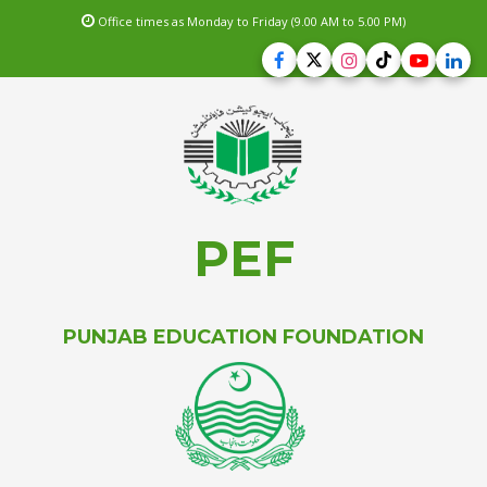
Office times as Monday to Friday (9.00 AM to 5.00 PM)
PEF
PUNJAB EDUCATION FOUNDATION