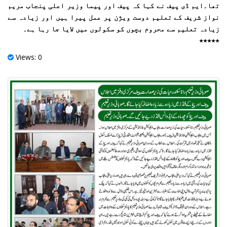
تھا۔ایم ڈی پیف نے کہا کہ پیف اور پیما وزیر اعلی پنجاب مریم
نواز شریف کے تعلیم دوست ویژن پر عمل پیرا ہیں اور زیادہ سے
زیادہ تعلیم سے محروم بچوں کو سکولوں میں لایا جا رہا ہے۔
٭٭٭٭٭
Views: 0