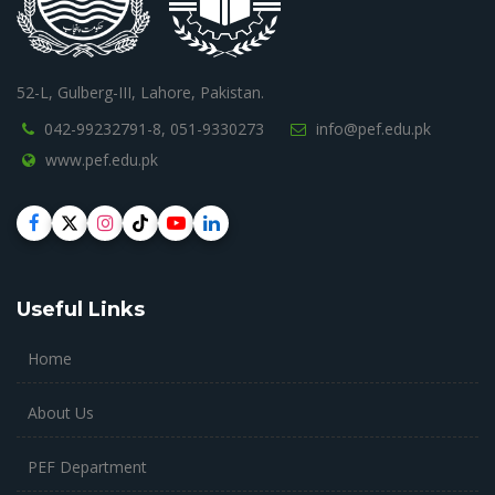
52-L, Gulberg-III, Lahore, Pakistan.
042-99232791-8,
051-9330273
info@pef.edu.pk
www.pef.edu.pk
Useful Links
Home
About Us
PEF Department