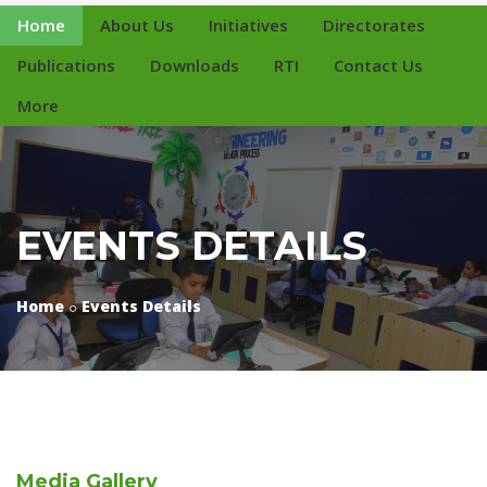
Home
About Us
Initiatives
Directorates
Publications
Downloads
RTI
Contact Us
More
EVENTS DETAILS
Home
Events Details
Media
Gallery