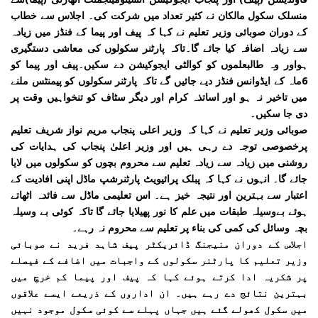
منسلک سکول مالکان نے کثیر تعداد میں شرکت کی۔ اجلاس سے خطاب
کے دوران صوبائی وزیر تعلیم نے کہا کہ پیف اور پیما کے فنڈز میں زیادہ
سے زیادہ اضافہ کیا جائے گا۔تاکہ پارٹنر سکولوں کی معاشی دستگیری
ہواور وہ طالبعلموں کو کوالٹی ایجوکیشن دے سکیں۔پیف اور پیما کو
6ماہ کے ایڈوانس فنڈز دیے جائیں گے تاکہ پارٹنر سکولوں کو پیمنٹس ملنے
میں تاخیر نہ ہو اور اساتذہ کرام اور دیگر سٹاف کو تنخواہیں وقت پر
دی جا سکیں۔
صوبائی وزیر تعلیم نے کہا کہ وزیر اعلی پنجاب مریم نواز شریف تعلیم
پرخصوصی توجہ دے رہی ہیں اور وزیر اعلیٰ پنجاب کی ہدایات کی
روشنی میں زیادہ سے زیادہ تعلیم سے محروم بچوں کو سکولوں میں لایا
جائے گا۔ انہوں نے کہا کہ پبلک پرائیویٹ پارٹنرشپ ماڈل اپنی افادیت کے
اعتبار سے بہترین اور نتیجہ خیز ہے۔ اس تعلیمی ماڈل سے فائدہ اٹھاتے
ہوئے بےوسیلہ طبقات میں علم کا نور پھیلایا جائے گا تاکہ کوئی بے وسیلہ
بچہ وسائل کی کمی کی بناء پر تعلیم سے محروم نہ رہے۔
اجلاس کے دوران منیجنگ ڈائریکٹر پیف شاہد فرید نے صوبائی
وزیر تعلیم کا پارٹنر سکولوں کے واجبات میں اضافے کے فیصلے
پر شکریہ ادا کرتے ہوئے کہا کہ پیف اور پیما کم خرچ میں
بہترین نتائج دے رہے ہیں۔ ان اداروں کے ذریعے ایسے علاقوں
میں سکول کھولے گئے ہیں جہاں پہلے سے کوئی سکول موجود نہیں