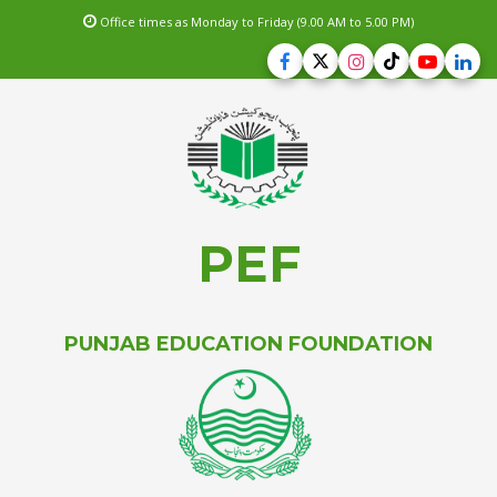
Office times as Monday to Friday (9.00 AM to 5.00 PM)
PEF
PUNJAB EDUCATION FOUNDATION