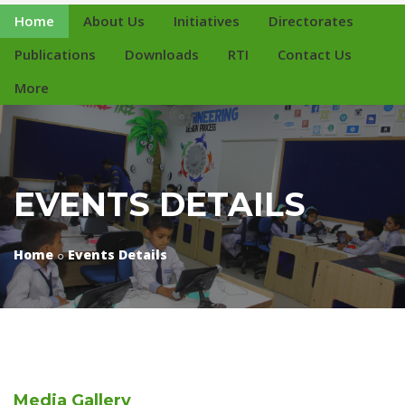
Home
About Us
Initiatives
Directorates
Publications
Downloads
RTI
Contact Us
More
EVENTS DETAILS
Home
Events Details
Media
Gallery