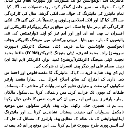
مانیٹرنگ اینڈ ایویلوایشن کو نئے مینٹورنگ اور سپورٹ نظام میں تبدیل
کرنے کے حوالے سے سیر حاصل گفتگو کرتے ہوئے تفصیلات سے آگاہ کیا۔
تمام مانیٹرز کی مانیٹرنگ کے حوالے سے انکی گزشتہ سال کی کارکردگی
سے آگاہ کیا گیا اور انکے اصلاحی پہلوؤں پر تفصیلاً بات کی گئی تاکہ انکی
کارکردگی کو بہتر بنایا جا سکے۔اس موقع پر دیگر پروگرام ڈائریکٹرز اور
افسران نے بھی ایم ای اوز اور ایم ٹیز کو اپنے ڈیپارٹمنٹس کی نئی
پالیسیوں کے بارے میں بتایا۔ تربیتی ورکشاپ میں منیجنگ ڈائریکٹر پنجاب
ایجوکیشن فاؤنڈیشن شاہد فرید، ڈپٹی منیجنگ ڈائریکٹر (سپورٹ
سروسز) راجہ محمد اشرف، ڈپٹی منیجنگ ڈائریکٹر(FCRM) حافظ محمد
نجیب، ڈپٹی منیجنگ ڈائریکٹر(آپریشن) ثمینہ نواز، ڈائریکٹر (ایم اینڈ ای)
زبیدہ مسلم علی اور دیگر پیف افسران نے شرکت کی۔
ایم ڈی پیف شاہد فرید نے کہاکہ مانیٹرنگ کا مقصدخلوص اور احسا س
ذمہ داری کے امتزاج کے ساتھ اصلاح احوال ہے۔ ہمارا مقصد پارٹنر
سکولوں کی مفت و معیاری تعلیم کی سہولیات کو معاشرے کے پسماندہ
طبقات کے بچوں تک فراہم کرنے میں رہنمائی کرنا ہے۔سکول مالکان
ہمارے پارٹنر ز ہیں اس لیے ہمیں ان کی عزت نفس کا خاص خیال رکھنا
ہے۔ہم نے تعمیری جذبہ رکھتے ہوئے پیف پارٹنر سکولوں میں موجود
نامکمل سہولیات کی حقیقت پسندانہ نشاندہی کرنا ہے اور مانیٹرنگ
اینڈایویلوایشن کے نئے نظام کے مطابق پیف پارٹنرز کے مسائل کے حل کے
لیے انہیں پوری طرح سپورٹ فراہم کرنا ہے۔ اس موقع پر ایم ڈی پیف نے