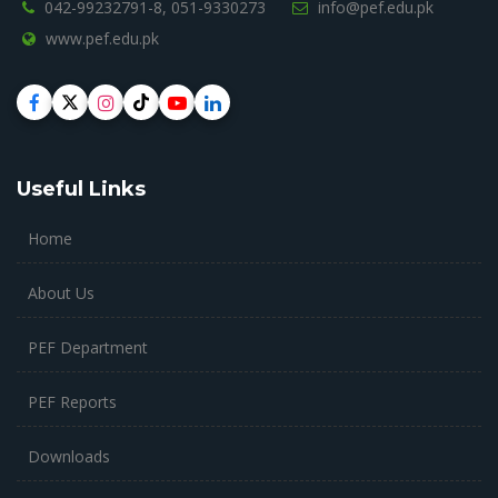
042-99232791-8,
051-9330273
info@pef.edu.pk
www.pef.edu.pk
Useful Links
Home
About Us
PEF Department
PEF Reports
Downloads