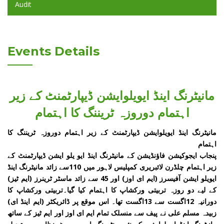
Audit
Events Details
مانیٹرنگ اینڈ ایویلوایشن ڈیپارٹمنٹ کے زیر
اہتمام دوروزہ ٹریننگ کا اہتمام
مانیٹرنگ اینڈ ایویلوایشن ڈیپارٹمنٹ کے زیر اہتمام دوروزہ ٹریننگ کا
اہتمام
پنجاب ایجوکیشن فاؤنڈیشن کے مانیٹرنگ اینڈ ایو یلو ایشن ڈیپارٹمنٹ کے
زیر اہتمام چلڈرن لائبریری کمپلیس لاہور میں 110سے زائد مانیٹرنگ اینڈ
ایویلو ایشن آفیسرز (ایم ای اوز) اور 45 سے زائد ماسٹر ٹرینرز (ایم ٹیز)
کے لیے دو روزہ تربیتی ورکشاپ کا اہتمام کیا گیا۔تربیتی ورکشاپ کا
دورانیہ 12اگست سے 13اگست تھا۔ اس موقع پر ڈائریکٹر (ایم اینڈ ای)
زبیدہ مسلم علی نے پیف سے منسلک تمام ایم ای اوز اور ایم ٹیز کے ساتھ