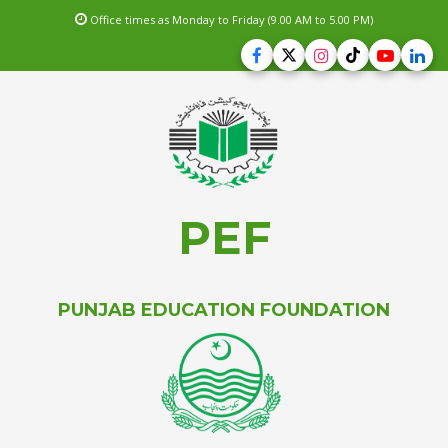
Office times as Monday to Friday (9.00 AM to 5.00 PM)
PEF
PUNJAB EDUCATION FOUNDATION