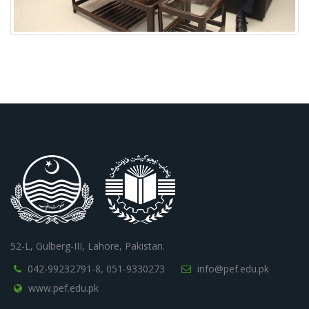
52-L, Gulberg-III, Lahore, Pakistan.
042-99232791-8,
051-9330273
info@pef.edu.pk
www.pef.edu.pk