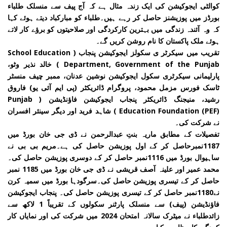
کوالٹی ایجوکیشن کی ایک زندہ مثال ہے کہ آج پیف سے منسلک طلباء
بورڈز میں پوزیشنز حاصل کر رہے ہیں۔طلباء کو مبارکباد دیتے ہوئے کہا
کہ وہ آئندہ زندگی میں بہترین کارکردگی اور صلاحیتوں کو برؤے کار لاتے
ہوئے ملک پاکستان کا نام روشن کریں گے۔
تقریب میں سیکرٹر ی سکولز ایجوکیشن پنجاب ( School Education
Department, Government of the Punjab ) خالد نذیر وٹو،
پارلیمانی سیکرٹری سکول ایجوکیشن نوشین عدنان، ممبر چیف منسٹر
ٹاسک فورس مزمل محمود، پروگرام ڈائریکٹر (پی ایم آئی یو) فاروق
رشید، منیجنگ ڈائریکٹر پنجاب ایجوکیشن فاؤنڈیشن ( Punjab
Education Foundation (PEF) ) شاہد فرید اور دیگر سینئر افسران
نے شرکت کی۔
تفصیلات کے مطابق ماریہ بنتِ عبدالرحمن نے ڈی جی خان بورڈ میں
1187نمبرحاصل کر کے اول پوزیشن حاصل کی ہے۔مریم بی بی نے
ساہیوال بورڈ میں 1116نمبر حاصل کر کے دوسری پوزیشن حاصل کی۔
محمد عمیر اور علینہ آصف قریشی نے ڈی جی خان بورڈ میں 1185 نمبر
حاصل کر کے تیسری پوزیشن حاصل کی۔سرگودہا بورڈ میں سمیہ کرن
نے1180نمبر حاصل کر کے تیسری پوزیشن حاصل کی۔ پنجاب ایجوکیشن
فاؤنڈیشن (پیف) سے منسلک پارٹنر سکولوں کے تقریباً 1 لاکھ سے
زائدطلباء نے میٹرک سالانہ امتحان 2024 میں شرکت کی اور نمایاں کار