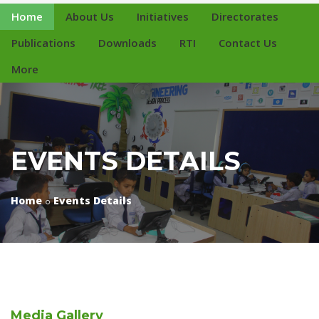
Home
About Us
Initiatives
Directorates
Publications
Downloads
RTI
Contact Us
More
EVENTS DETAILS
Home
Events Details
Media
Gallery