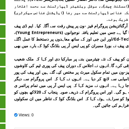
اسسٹنٹ چیف)،، سوشل ویلفیئر ڈیپارٹمنٹ سے محمد افتخار
کہ فنانس ڈیپارٹمنٹ سے میر رضا (ایڈیشنل فنانس سیکرٹری)
 شریک ہوئے۔
آرگنائزیشن پروگرام فیز -ون پر پیش رفت سے آگاہ کیا۔ ایم ڈی پیف
نے بتایا کہ پی ایس آر پی فیز -ون کامیابی سے لانچ کر دیا گیا ہے جس میں تعلیم یافتہ نوجوانوں (Young Entrepreneurs)،
انفرادی درخواست گزار(Individuals)، ایجوکیشن چینزEd-Tech/اور این جی اوز کے ساتھ معاہدوں پر دستخط کا عمل اگلے
ی پیف نے بورڈ ممبران کو پی ایس آر پی بلڈنگ کوڈ کے بارے میں بھی
 کو پیف کے نئے چیئرمین بننے پر مبارکبا دی اور کہا کہ ملک شعیب
رقی کرے گا۔انہوں نے اجلاس کے دوران پیف کی پوری ٹیم کی کاوشوں
فیز-ون میں تمام سکول میرٹ پر مختص کیے گئے ہیں اور پیف کی پور
یابی سے لانچ کر دیا ہے۔ انہوں نے کہا کہ اس پروگرام سے دیگر
 رہا ہے۔ انہوں نے مزید کہا کہ پی ایس آر پی میں تمام پرائمر ی
سکولوں کو مڈل لیول تک بچوں کو داخل کر نے کی اجازت ہو گی۔ اور اس پروگرام کے ذریعے صوبہ پنجاب کے 20لاکھ بچوں کو
کوڈ کو سراہتے ہوئے کہا کہ اس بلڈنگ کوڈ کے تناظر میں ان سکولوں
فراہم کی جائیں گی۔
Views: 0