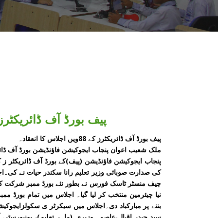
پیف بورڈ آف ڈائریکٹرز کے 88ویں اجلاس کا 
پیف بورڈ آف ڈائریکٹرز کے 88ویں اجلاس کا انعقاد۔
ملک شعیب اعوان پنجاب ایجوکیشن فاؤنڈیشن بورڈ آف ڈائر
کی صدارت صوبائی وزیر تعلیم رانا سکندر حیات نے کی۔ا
چیف منسٹر ٹاسک فورس نے بطور نئے بورڈ ممبر شرکت کی
نیا چیئرمین منتخب کر لیا گیا۔ اجلاس میں تمام بورڈ مم
بننے پر مبارکباد دی۔اجلاس میں سیکرٹر ی سکولزایجوکیش