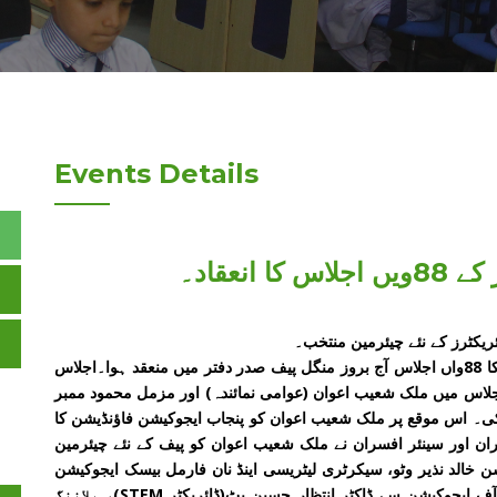
Events Details
انعقاد۔
یکٹرز کے نئے چیئرمین منتخب۔
پنجاب ایجوکیشن فاؤنڈیشن (پیف)کے بورڈ آف ڈائریکٹر ز کا 88واں اجلاس آج بروز منگل پیف صدر دفتر میں منعقد ہوا۔اجلاس
جلاس میں ملک شعیب اعوان (عوامی نمائندہ) اور مزمل محمود ممبر
۔ اس موقع پر ملک شعیب اعوان کو پنجاب ایجوکیشن فاؤنڈیشن کا
بران اور سینئر افسران نے ملک شعیب اعوان کو پیف کے نئے چیئرمین
ن خالد نذیر وٹو، سیکرٹری لیٹریسی اینڈ نان فارمل بیسک ایجوکیشن
سید حیدر اقبال،عاصمہ وزیری (ماہر تعلیم)، یونیورسٹی آف ایجوکیشن سے ڈاکٹر انتظار حسین بٹ(ڈائریکٹر STEM)، پلاننگ