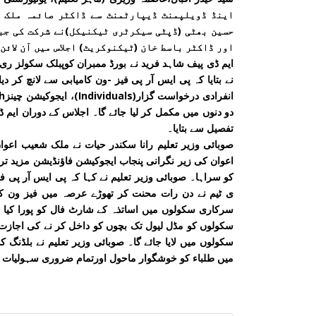
اینڈ ڈویلپمنٹ ڈیپارٹمنٹ سے ڈاکٹر صائمہ ملک (
حسین بھٹی (ڈپٹی سیکرٹری ٹیکنیکل)نے شرکت کی جب
اور ڈاکٹر باسط خان (ٹیکنوکریٹ) اجلاس میں آن لائن
ایم ڈی پیف شاہد فرید نے بورڈ ممبران کوپبلک سکولز ری 
دو دنوں میں مکمل کر لیا جائے گا۔ اجلاس کے دوران ایم ڈ
تفصیل سے بتایا۔
صوبائی وزیر تعلیم رانا سکندر حیات نے ملک شعیب اعوان
اعوان کی زیر نگرانی پنجاب ایجوکیشن فاؤنڈیشن مزید ت
کو سراہا۔ صوبائی وزیر تعلیم نے کہا کہ پی ایس آر پی 
ی ٹیم نے دن رات محنت کر تھوڑے عرصہ میں فیز ون کام
سرکاری سکولوں میں اساتذہ کے شارٹ فال کو پورا کیا جا
سکولوں میں لایا جائے گا۔ صوبائی وزیر تعلیم نے بلڈنگ 
میں طلباء کو خوشگوار ماحول اورتمام ضروری سہولیات 