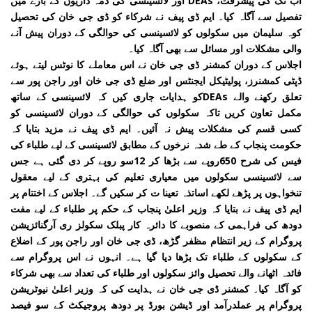
اب تک کی پیشرفت، DEAs اور لائسینسی کی ذمہ داریوں کے بارے میں
تفصیل سے آگاہ کیا۔ ایم ڈی پیف نے شرکاء کو ڈی جی خان کی تحصیل
کوہ سلیمان میں سکولوں کو لائسینسی کی حوالگی کے دوران پیش آنے
والی مشکلات اور مسائل سے بھی آگاہ کیا۔
اجلاس کے دوران کمشنر ڈی جی خان نے اس معاملے کا نوٹس لیتے ہوئے
ڈپٹی کمشنرز، پولیٹیکل ایجنٹس اور ضلع ڈی جی خان اور راجن پور سے
تعلق رکھنے والے DEAsکو ہدایات جاری کیں کہ لائسینسی کے ساتھ
مکمل تعاون کریں تاکہ سکولوں کی حوالگی کے دوران لائسینسی کو
کسی قسم کی مشکلات پیش نہ آئیں۔ ایم ڈی پیف نے مزید بتایا کہ
حکومت پنجاب کے طے شدہ نرخوں کے مطابق لائسینسی کے لیے طلباء کی
فیس کی شرح 650روپے سے بڑھا کر 12سو روپے کر دی گئی ہے جس
سے لائسینسی سکولوں میں معیاری تعلیم کی بہتری کے لیے معقول
تنخواہوں پر پڑھے لکھے اساتذہ تعینا ت کر سکیں گے۔ اجلاس کے اختتام پر
ایم ڈی پیف نے بتایا کہ وزیر اعلیٰ پنجاب کے حکم پر طلباء کے لیے مفت
دودھ کی فراہمی کے منصوبے کا دائرہ کار پبلک سکولز ری آرگنائزیشن
پروگرام کے زیر انتظام مظفر گڑھ، ڈی جی خان اور راجن پور کے اضلاع
کے سکولوں کے طلباء تک بڑھا دیا گیا ہے۔ انہوں نے اس پروگرام سے
فائدہ اٹھانے والے تحصیل وائز سکولوں اور طلباء کی تعداد سے بھی شرکاء
کو آگاہ کیا۔ کمشنر ڈی جی خان نے ہدایت کی کہ وزیر اعلیٰ نیوٹریشن
پروگرام پر عملدرآمد اور ڈیشن بورڈ پر دودھ پروجیکٹ کے سو فیصد