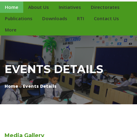
Home
About Us
Initiatives
Directorates
Publications
Downloads
RTI
Contact Us
More
EVENTS DETAILS
Home
Events Details
Media
Gallery