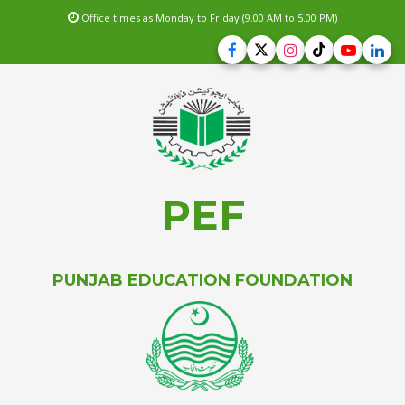
Office times as Monday to Friday (9.00 AM to 5.00 PM)
PEF
PUNJAB EDUCATION FOUNDATION