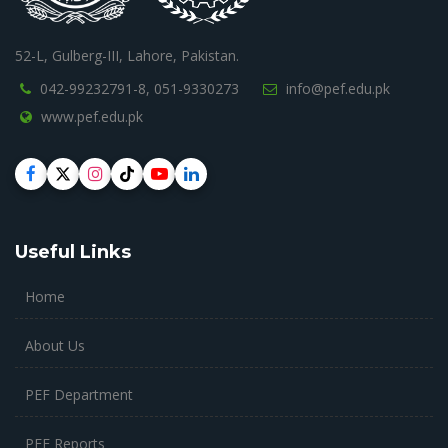
52-L, Gulberg-III, Lahore, Pakistan.
042-99232791-8,
051-9330273
info@pef.edu.pk
www.pef.edu.pk
Useful Links
Home
About Us
PEF Department
PEF Reports