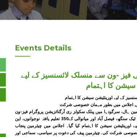
Events Details
 فیز -ون سے منسلک لائسنسیز کے لیے
 سیشن کا اہتمام
سیز کے لیے اورینٹیشن سیشن کا اہتمام
 کی اجلاس میں بطور مہمان خصوصی شرکت
ین ہال، سرگودہا میں پبلک سکولز ری آرگنائزیشن پروگرام فیز-ون
سے منسلک ضلع سرگودہا، خوشاب، چینیوٹ، جھنگ، ٹوبہ ٹیک سنگھ، فیصل آباد اور میانوالی کے350 تعلیم یافتہ نوجوانوں، این
ے اورینٹیشن سیشن کا اہتمام کیا گیا۔ اجلاس میں چیئرمین پنجاب
 خصوصی شرکت کی۔چیئرمین پیف کی دعوت پر سیاسی، سماجی اور