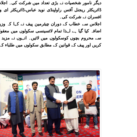
دیگر نامور شخصیات نے بڑی تعداد میں شرکت کی۔ اجلا
ڈائریکٹر ریجنل آفس راولپنڈی نوید عباس،ڈائریکٹر ای و
افسران نے شرکت کی۔
اجلاس سے خطاب کے دوران چیئرمین پیف نے کہا کہ وزیر
اضافہ کیا گیا ہے لہذا تمام لائسینسی سکولوں میں معقول 
سے محروم بچوں کوسکولوں میں لائیں۔ انہوں نے مزید ک
کریں اور پیف کے قوانین کے مطابق سکولوں میں طلباء کے