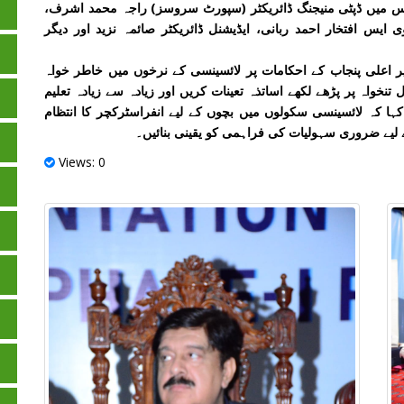
س میں ڈپٹی منیجنگ ڈائریکٹر (سپورٹ سروسز) راجہ محمد اشرف،
ی ایس افتخار احمد ربانی، ایڈیشنل ڈائریکٹر صائمہ نزید اور دیگر
 اعلی پنجاب کے احکامات پر لائسینسی کے نرخوں میں خاطر خواہ
تنخواہ پر پڑھے لکھے اساتذہ تعینات کریں اور زیادہ سے زیادہ تعلیم
ہا کہ لائسینسی سکولوں میں بچوں کے لیے انفراسٹرکچر کا انتظام
 لیے ضروری سہولیات کی فراہمی کو یقینی بنائیں۔
Views: 0