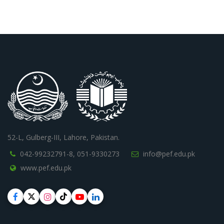
52-L, Gulberg-III, Lahore, Pakistan.
042-99232791-8,
051-9330273
info@pef.edu.pk
www.pef.edu.pk