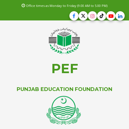
Office times as Monday to Friday (9.00 AM to 5.00 PM)
PEF
PUNJAB EDUCATION FOUNDATION