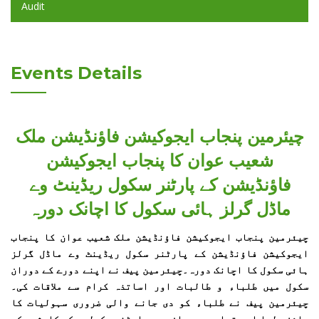
Audit
Events Details
چیئرمین پنجاب ایجوکیشن فاؤنڈیشن ملک
شعیب عوان کا پنجاب ایجوکیشن
فاؤنڈیشن کے پارٹنر سکول ریڈینٹ وے
ماڈل گرلز ہائی سکول کا اچانک دورہ
چیئرمین پنجاب ایجوکیشن فاؤنڈیشن ملک شعیب عوان کا پنجاب
ایجوکیشن فاؤنڈیشن کے پارٹنر سکول ریڈینٹ وے ماڈل گرلز
ہائی سکول کا اچانک دورہ۔چیئرمین پیف نے اپنے دورے کے دوران
سکول میں طلباء و طالبات اور اساتذہ کرام سے ملاقات کی۔
چیئرمین پیف نے طلباء کو دی جانے والی ضروری سہولیات کا
جائزہ لیا اور تعلیمی میدان میں پارٹنر سکولوں کی کاوشوں کو