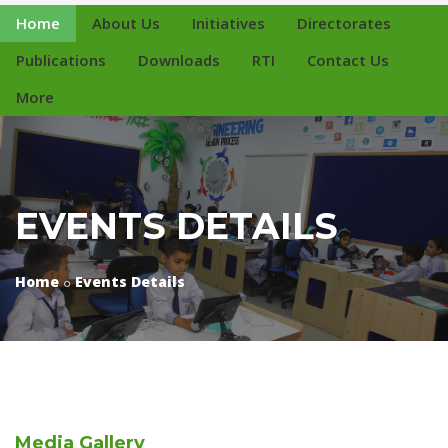
Home
About Us
Initiatives
Directorates
Publications
Downloads
RTI
Contact Us
More
EVENTS DETAILS
Home
Events Details
Media
Gallery