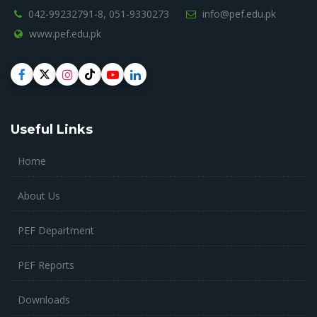
042-99232791-8,
051-9330273
info@pef.edu.pk
www.pef.edu.pk
Useful Links
Home
About Us
PEF Department
PEF Reports
Downloads