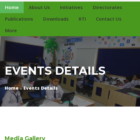
Home
About Us
Initiatives
Directorates
Publications
Downloads
RTI
Contact Us
More
EVENTS DETAILS
Home
Events Details
Media
Gallery