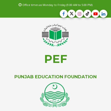
Office times as Monday to Friday (9.00 AM to 5.00 PM)
PEF
PUNJAB EDUCATION FOUNDATION