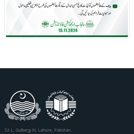
52-L, Gulberg-III, Lahore, Pakistan.