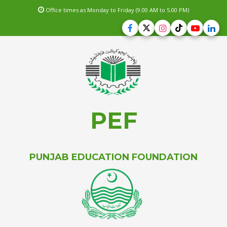
Office times as Monday to Friday (9.00 AM to 5.00 PM)
PEF
PUNJAB EDUCATION FOUNDATION