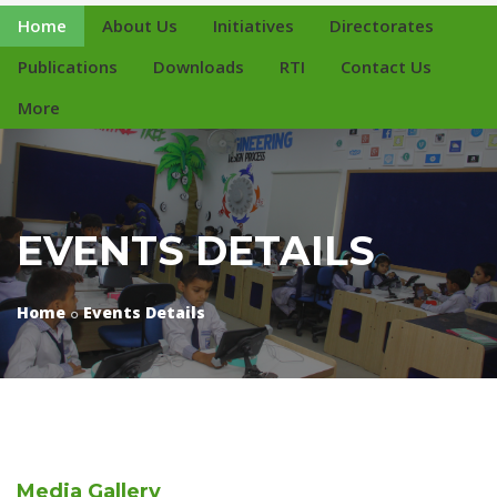
Home
About Us
Initiatives
Directorates
Publications
Downloads
RTI
Contact Us
More
EVENTS DETAILS
Home
Events Details
Media
Gallery