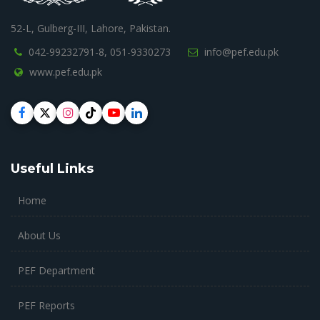
52-L, Gulberg-III, Lahore, Pakistan.
042-99232791-8,
051-9330273
info@pef.edu.pk
www.pef.edu.pk
Useful Links
Home
About Us
PEF Department
PEF Reports