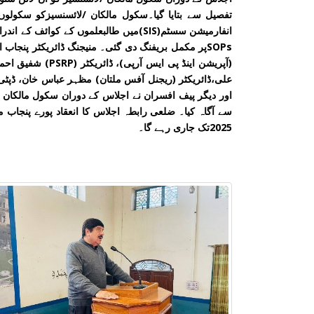
SOPsپر مکمل بریفنگ دی گئی۔ منیجنگ ڈائریکٹر پنجاب
(آپریشن اینڈ پی ای
اور دیگر پیف افسران نے اجلاس کے دوران سکول مالکان 
2025تک جاری رہے گا۔