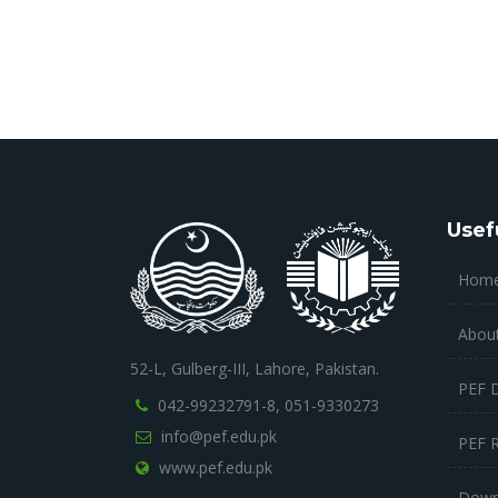
Usef
Hom
Abou
52-L, Gulberg-III, Lahore, Pakistan.
PEF 
042-99232791-8,
051-9330273
info@pef.edu.pk
PEF 
www.pef.edu.pk
Down