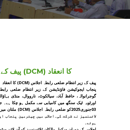
پیف کے زیر انتظام ضلعی رابطہ اجلاس (DCM) کا انعقاد
پیف کے زیر انتظام ضلعی رابطہ اجلاس (DCM) کا انعقاد
گوجرانوالہ، حافظ آباد، سیالکوٹ، نارووال، منڈی بہاؤا
لائسنسیز نے شرکت کی۔اجلاس میں چیئرمین پنجاب ا
ہوئے۔