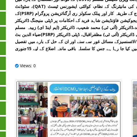
تفصیل سے بتایا گیا۔سکول مالکان /لائسنسیزکو سکولوں کی مانیٹرنگ کے نظام، کوالٹی ایشورنس ٹیسٹ (QAT)، سٹوڈنٹ
انفارمیشن سسٹم(SIS)میں طالبعلموں کے کوائف کے اندراج کے طریقہ کار اور پبلک سکولز ری آرگنائزیشن پروگرام (PSRP)کے
 ایجوکیشن فاؤنڈیشن شاہد فرید کے احکامات پر ڈپٹی منیجنگ ڈائریکٹر
س آرپی)، ڈائریکٹر (PSRP) شفیق احمد،ڈائریکٹر (آئی ٹی) محمد شعیب، ڈائریکٹر (ایم اینڈ ای) زبیدہ مسلم
علی،ڈائریکٹر (ریجنل آفس ملتان) مظہر عباس خان، ڈپٹی ڈائریکٹر (آئی ٹی) مظفراقبال، ڈپٹی ڈائریکٹر (PSRP)ضیاء الدین بٹ
/لائسنسیزکے مسائل غور سے سنے اور ان کے حل کے بارے میں تفصیل
سے آگاہ کیا۔ ضلعی رابطہ اجلاس کا انعقاد پورے پنجاب میں کیا جا رہا ہے جس کا سلسلہ باقی ماندہ اضلاع کے لیے 15جنوری
Views: 0