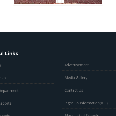
ul Links
Advertisement
e
Media Gallery
t Us
Contact Us
Department
Right To Information(RTI)
Reports
Black Listed Schools
loads