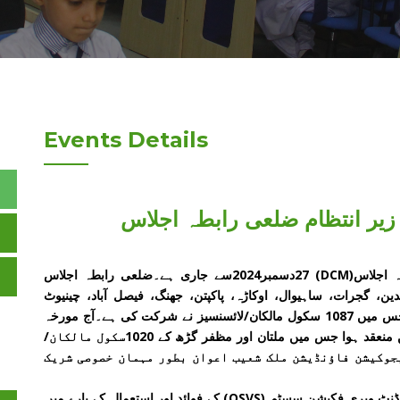
Events Details
پنجاب ایجوکیشن فاؤنڈیشن کے زیر انتظام ضلعی رابطہ اجلاس(DCM) 27دسمبر2024سے جاری ہے۔ضلعی رابطہ اجلاس
لدین، گجرات، ساہیوال، اوکاڑہ، پاکپتن، جھنگ، فیصل آباد، چینیوٹ
اورٹوبہ ٹیک سنگھ میں کامیابی سے مکمل ہو چکا ہے۔ جس میں 1087 سکول مالکان/لائسنسیز نے شرکت کی ہے۔آج مورخہ
03جنوری2025کو ضلعی رابطہ اجلاس (DCM) ملتان میں منعقد ہوا جس میں ملتان اور مظفر گڑھ کے 1020سکول مالکان/
یجوکیشن فاؤنڈیشن ملک شعیب اعوان بطور مہمان خصوصی شریک
اجلاس کے دوران سکول مالکان /لائسنسیز کو آن لائن سٹوڈنٹ ویری فکیشن سسٹم (OSVS) کے فوائد اور استعمال کے بارے میں