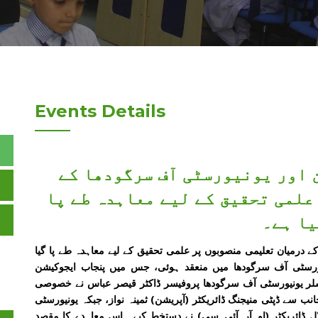
Events Details
 اور یونیورسٹی آف سرگودھا کے
علمی تحقیق کے لیے معاہدہ طے پا
یا ہے۔
 درمیان تعلیمی منصوبوں پر علمی تحقیق کے لیے معاہدہ طے پا گیا
رسٹی آف سرگودھا میں منعقد ہوئی، جس میں پنجاب ایجوکیشن
لر یونیورسٹی آف سرگودھا پروفیسر ڈاکٹر قیصر عباس نے خصوصی
 سے ڈپٹی منیجنگ ڈائریکٹر (آپریشن) ثمینہ نواز، جبکہ یونیورسٹی
 ڈائریکٹر (او۔آر۔آئی۔سی) نے دستخط کیے۔ اس معاہدے کا مقصد