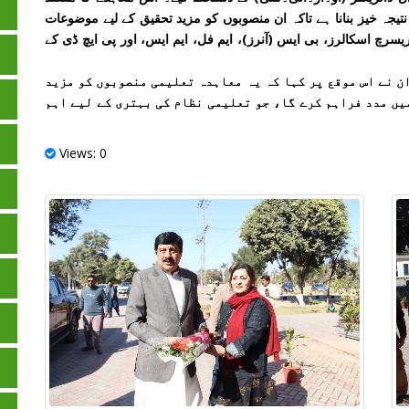
تیجہ خیز بنانا ہے تاکہ ان منصوبوں کو مزید تحقیق کے لیے موضوعات
سرچ اسکالرز، بی ایس (آنرز)، ایم فل، ایم ایس، اور پی ایچ ڈی کے
 نے اس موقع پر کہا کہ یہ معاہدہ تعلیمی منصوبوں کو مزید
یں مدد فراہم کرے گا، جو تعلیمی نظام کی بہتری کے لیے اہم
Views: 0