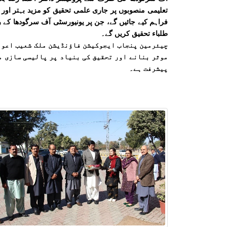
تعلیمی منصوبوں پر جاری علمی تحقیق کو مزید بہتر اور ن
فراہم کیے جائیں گے، جن پر یونیورسٹی آف سرگودھا کے ری
طلباء تحقیق کریں گے۔
چیئرمین پنجاب ایجوکیشن فاؤنڈیشن ملک شعیب اعوان
موثر بنانے اور تحقیق کی بنیاد پر پالیسی سازی م
پیشرفت ہے۔