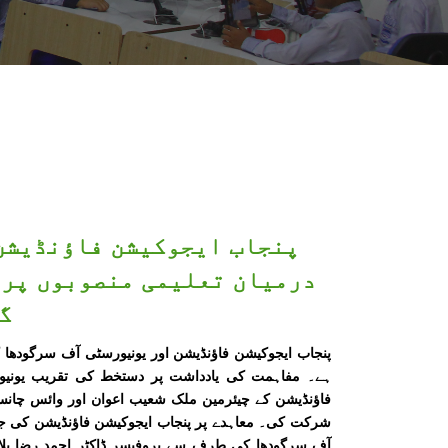
پنجاب ایجوکیشن فاؤنڈیشن
درمیان تعلیمی منصوبوں پر 
گ
پنجاب ایجوکیشن فاؤنڈیشن اور یونیورسٹی آف سرگودھا کے
ہے۔ مفاہمت کی یادداشت پر دستخط کی تقریب یونیو
فاؤنڈیشن کے چیئرمین ملک شعیب اعوان اور وائس چانس
شرکت کی۔ معاہدے پر پنجاب ایجوکیشن فاؤنڈیشن کی جانب
آف سرگودھا کی طرف سے پروفیسر ڈاکٹر احمد رضا بلال