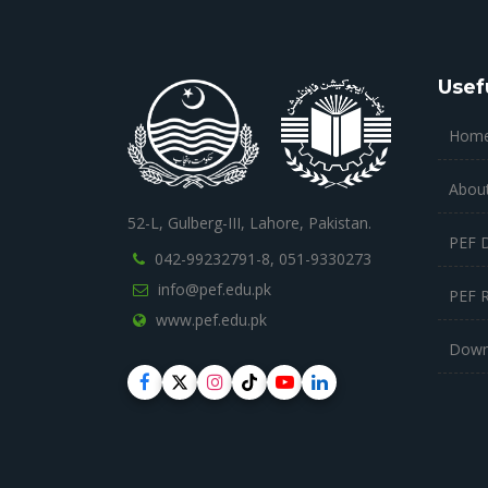
Usef
Hom
Abou
52-L, Gulberg-III, Lahore, Pakistan.
PEF 
042-99232791-8,
051-9330273
info@pef.edu.pk
PEF 
www.pef.edu.pk
Down