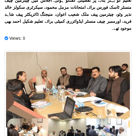
تعلیم کو بہتر بنانے پر تفصیلی گفتگو ہوئی۔اجلاس میں چیئرمین چیف
منسٹر ٹاسک فورس برائے امتحانات مزمل محمود، سیکرٹری سکولز خالد
نذیر وٹو، چیئرمین پیف ملک شعیب اعوان، منیجنگ ڈائریکٹر پیف شاہد
فرید، اورممبر چیف منسٹر ایڈوائزری کمیٹی برائے تعلیم شکیل احمد بھی
موجود تھے۔
Views: 0