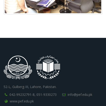
52-L, Gulberg-III, Lahore, Pakistan.
042-99232791-8,
051-9330273
info@pef.edu.pk
www.pef.edu.pk