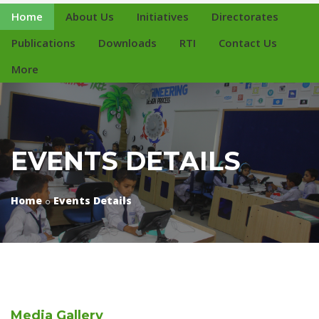
Home
About Us
Initiatives
Directorates
Publications
Downloads
RTI
Contact Us
More
EVENTS DETAILS
Home
Events Details
Media
Gallery