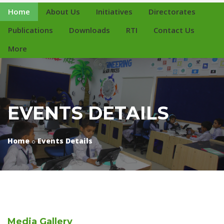
Home
About Us
Initiatives
Directorates
Publications
Downloads
RTI
Contact Us
More
EVENTS DETAILS
Home
Events Details
Media
Gallery