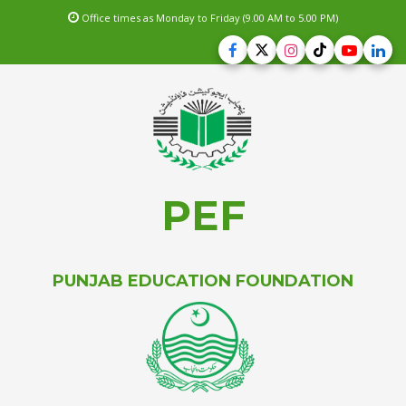
Office times as Monday to Friday (9.00 AM to 5.00 PM)
PEF
PUNJAB EDUCATION FOUNDATION