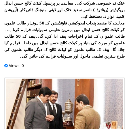
خٹک نے خصوصی شرکت کی۔ معاہدے پر پرنسپل کیڈٹ کالج حسن ابدال
بریگیڈیئر (ریٹائرڈ ) ناصر سعید خٹک اور ڈپٹی منیجنگ ڈائریکٹر (آپریشن
)ثمینہ نواز نے دستخط کیے۔
معاہدے کا مقصد پنجاب ایجوکیشن فاؤنڈیشن کے 50 ہونہار طالب علموں
کو کیڈٹ کالج حسن ابدال میں بہترین تعلیمی سہولیات فراہم کرنا ہے۔
طالب علمو ں کے تمام اخراجات پیف ادا کرے گی۔پیف کے 50 طالب
علموں کو میرٹ کی بنیاد پر کیڈٹ کالج حسن ابدال میں داخلہ فراہم کیا
جائے گا۔ پیف کے طالب علموں کو کیڈٹ کالج کے دیگر طالب علموں کی
طرح بہترین تعلیمی ماحول اور سہولیات فراہم کی جائیں گی۔
Views: 0