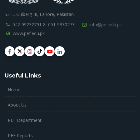
52-L, Gulberg-III, Lahore, Pakistan.
042-99232791-8,
051-9330273
info@pef.edu.pk
www.pef.edu.pk
Useful Links
Home
About Us
PEF Department
PEF Reports