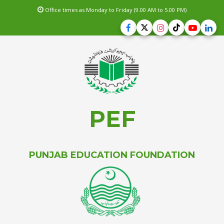
Office times as Monday to Friday (9.00 AM to 5.00 PM)
PEF
PUNJAB EDUCATION FOUNDATION