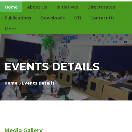
Home
About Us
Initiatives
Directorates
Publications
Downloads
RTI
Contact Us
More
EVENTS DETAILS
Home
Events Details
Media
Gallery