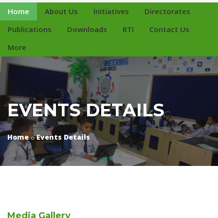
Home
About Us
Initiatives
Directorates
Publications
Downloads
RTI
Contact Us
More
EVENTS DETAILS
Home
Events Details
Media
Gallery