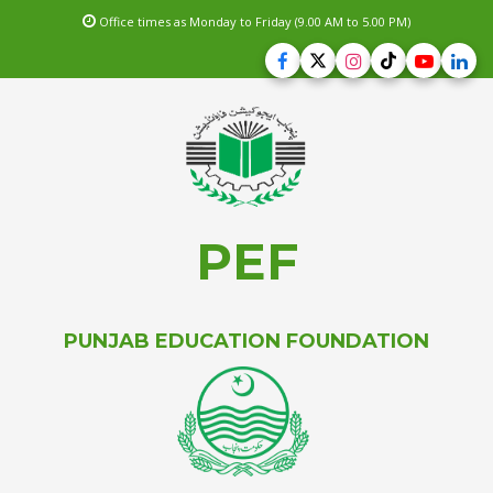
Office times as Monday to Friday (9.00 AM to 5.00 PM)
PEF
PUNJAB EDUCATION FOUNDATION