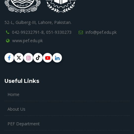
52-L, Gulberg-III, Lahore, Pakistan.
042-99232791-8,
051-9330273
info@pef.edu.pk
www.pef.edu.pk
Useful Links
Home
About Us
PEF Department