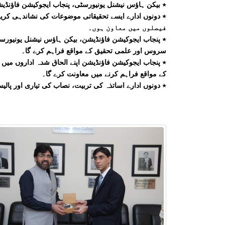
٭ بیکن ہاؤس نیشنل یونیورسٹی، پنجاب ایجوکیشن فاؤنڈیشن کے 10 مستحق طلباء وطالبات کو اسکالرشپ فر
٭ دونوں ادارے ایسے تحقیقاتی موضوعات کی نشاندہی کریں
فیصلوں میں معاون ہوں۔
٭ پنجاب ایجوکیشن فاؤنڈیشن، بیکن ہاؤس نیشنل یونیورس
سروس اور علمی تحقیق کے مواقع فراہم کرے گا۔
٭ پنجاب ایجوکیشن فاؤنڈیشن اپنے الحاق شدہ اداروں میں 
کے مواقع فراہم کرنے میں معاونت کرے گا۔
٭ دونوں ادارے اساتذہ کی تربیت، نصاب کی تیاری اور پال