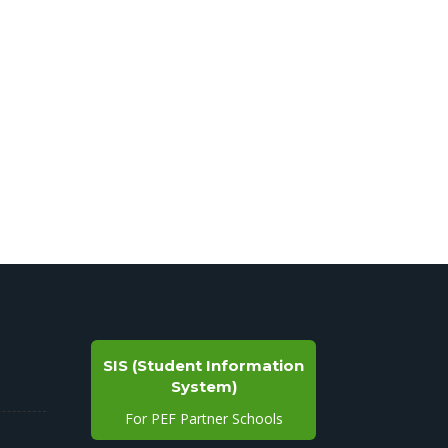
SIS (Student Information
System)
For PEF Partner Schools