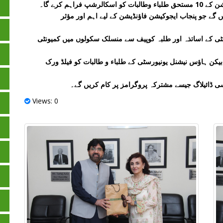
اہم کرے گا۔
 گے جو پنجاب ایجوکیشن فاؤنڈیشن کے لیے اہم اور مؤثر
ٹی کے اساتذہ اور طلبہ کوپیف سے منسلک سکولوں میں کمیونٹی
بیکن ہاؤس نیشنل یونیورسٹی کے طلباء و طالبات کو فیلڈ ورک
یسی ڈائیلاگ جیسے مشترکہ پروگرامز پر کام کریں گے۔
Views: 0