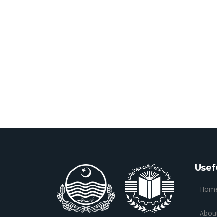
Usef
Hom
Abou