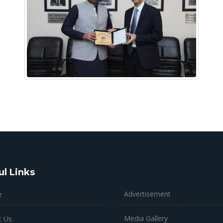
ul Links
Advertisement
e
Media Gallery
t Us