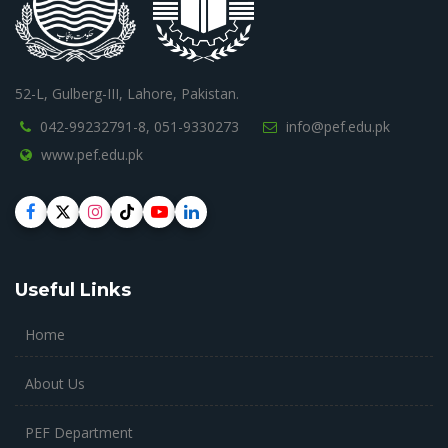
52-L, Gulberg-III, Lahore, Pakistan.
042-99232791-8,
051-9330273
info@pef.edu.pk
www.pef.edu.pk
Useful Links
Home
About Us
PEF Department