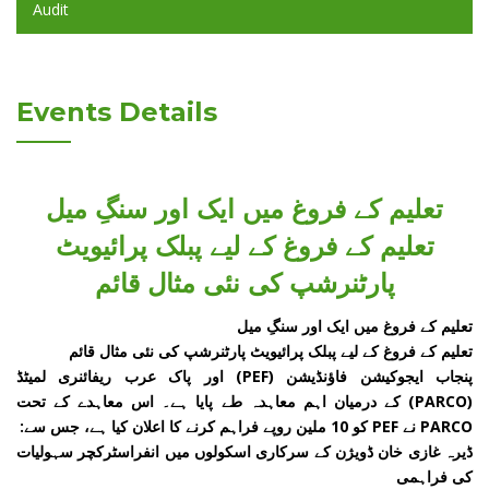
Audit
Events Details
تعلیم کے فروغ میں ایک اور سنگِ میل
تعلیم کے فروغ کے لیے پبلک پرائیویٹ
پارٹنرشپ کی نئی مثال قائم
تعلیم کے فروغ میں ایک اور سنگِ میل
تعلیم کے فروغ کے لیے پبلک پرائیویٹ پارٹنرشپ کی نئی مثال قائم
پنجاب ایجوکیشن فاؤنڈیشن (PEF) اور پاک عرب ریفائنری لمیٹڈ
(PARCO) کے درمیان اہم معاہدہ طے پایا ہے۔ اس معاہدے کے تحت
PARCO نے PEF کو 10 ملین روپے فراہم کرنے کا اعلان کیا ہے، جس سے:
ڈیرہ غازی خان ڈویژن کے سرکاری اسکولوں میں انفراسٹرکچر سہولیات
کی فراہمی