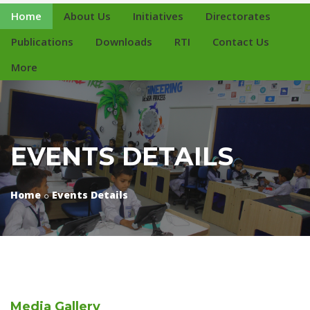
Home
About Us
Initiatives
Directorates
Publications
Downloads
RTI
Contact Us
More
EVENTS DETAILS
Home
Events Details
Media
Gallery