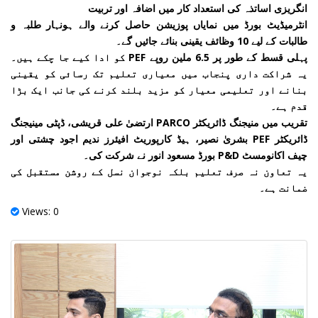
انگریزی اساتذہ کی استعداد کار میں اضافہ اور تربیت
انٹرمیڈیٹ بورڈ میں نمایاں پوزیشن حاصل کرنے والے ہونہار طلبہ و
طالبات کے لیے 10 وظائف یقینی بنائے جائیں گے۔
پہلی قسط کے طور پر 6.5 ملین روپے PEF کو ادا کیے جا چکے ہیں۔
یہ شراکت داری پنجاب میں معیاری تعلیم تک رسائی کو یقینی
بنانے اور تعلیمی معیار کو مزید بلند کرنے کی جانب ایک بڑا
قدم ہے۔
تقریب میں منیجنگ ڈائریکٹر PARCO ارتضیٰ علی قریشی، ڈپٹی مینیجنگ
ڈائریکٹر PEF بشریٰ نصیر، ہیڈ کارپوریٹ افیئرز ندیم اجود چشتی اور
چیف اکانومسٹ P&D بورڈ مسعود انور نے شرکت کی۔
یہ تعاون نہ صرف تعلیم بلکہ نوجوان نسل کے روشن مستقبل کی
ضمانت ہے۔
Views: 0