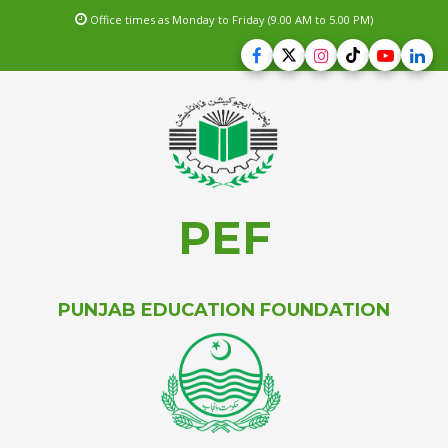
Office times as Monday to Friday (9.00 AM to 5.00 PM)
PEF
PUNJAB EDUCATION FOUNDATION