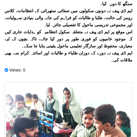
سنگھ کا دورہ کیا۔
ایم ڈی پیف نے دونوں سکولوں میں صفائی ستھرائی کے انتظامات، کلاس
رومز کی حالت، طلبا و طالبات کو فراہم کی جانے والی بنیادی سہولیات،
اور مجموعی تدریسی ماحول کا تفصیلی جائزہ لیا۔
اس موقع پر ایم ڈی پیف نے متعلقہ سکول انتظامیہ کو ہدایات جاری کیں
کہ موجود خامیوں کو فوری طور پر دور کیا جائے، تاکہ بچوں کے لیے
معیاری، محفوظ اور سازگار تعلیمی ماحول یقینی بنایا جا سکے۔
ایم ڈی پیف نے دورے کے دوران طلباء و طالبات اور اساتذہ کرام سے بھی
ملاقات کی۔
Views: 0