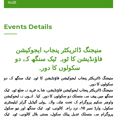
Audit
Events Details
منیجنگ ڈائریکٹر پنجاب ایجوکیشن
فاؤنڈیشن کا ٹوبہ ٹیک سنگھ کے دو
سکولوں کا دورہ
منیجنگ ڈائریکٹر پنجاب ایجوکیشن فاؤنڈیشن کا ٹوبہ ٹیک سنگھ کے دو
سکولوں کا دورہ
منیجنگ ڈائریکٹر پنجاب ایجوکیشن فاؤنڈیشن، شاہد فرید نے ضلع ٹوبہ ٹیک
سنگھ میں پیف سے منسلک دو سکولوں کا دورہ کیا۔ انہوں نے ایجوکیشن
واوچر سکیم پروگرام کے تحت چلنے والے ہولی آئیڈیل گرلز ایلیمنٹری
سکول، وارڈ نمبر 10، نزد راجہ کالونی، ٹوبہ ٹیک سنگھ اور نیو سکول
پروگرام سے منسلک عدیل پبلک سکول، بستی بلال کالونی، ٹوبہ ٹیک