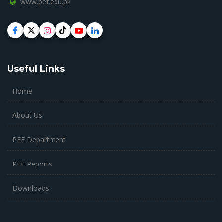
www.pef.edu.pk
Useful Links
Home
About Us
PEF Department
PEF Reports
Downloads