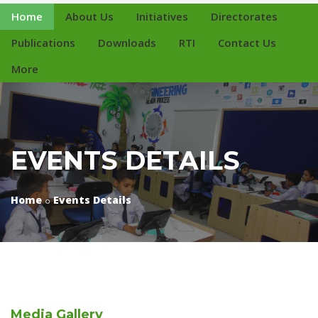
Home
About Us
Initiatives
Directorates
Publications
Downloads
RTI
Contact Us
More
EVENTS DETAILS
Home
Events Details
Media
Gallery