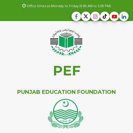
Office times as Monday to Friday (9.00 AM to 5.00 PM)
PEF
PUNJAB EDUCATION FOUNDATION