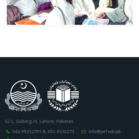
52-L, Gulberg-III, Lahore, Pakistan.
042-99232791-8,
051-9330273
info@pef.edu.pk