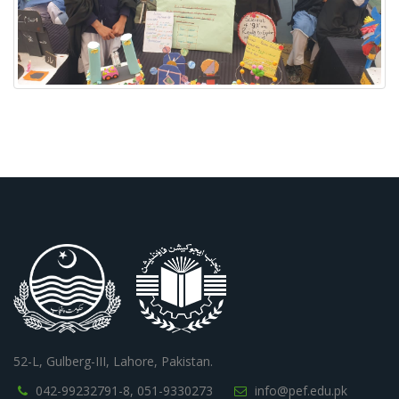
52-L, Gulberg-III, Lahore, Pakistan.
042-99232791-8,
051-9330273
info@pef.edu.pk