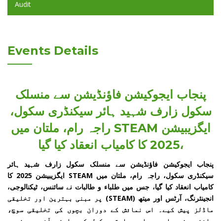
Audit
Events Details
پنجاب ایجوکیشن فاؤنڈیشن سے منسلک
سکول زارف شہید ہائر سیکنڈری سکول،
راجہ رام، ملتان میں STEAM ایگزیبیشن
2025 کا کامیاب انعقاد کیا گیا،
پنجاب ایجوکیشن فاؤنڈیشن سے منسلک سکول زارف شہید ہائر
سیکنڈری سکول، راجہ رام، ملتان میں STEAM ایگزیبیشن 2025 کا
کامیاب انعقاد کیا گیا، جس میں طلباء و طالبات نے سائنس، ٹیکنالوجی،
انجینئرنگ، آرٹس اور میتھ (STEAM) پر مبنی بہترین اور تخلیقی
ماڈلز پیش کیے۔ اس نمائش کے دوران بچوں کی تخلیقی سوچ،
سائنسی فہم اور عملی مہارتیں کھل کر سامنے آئیں، جنہیں