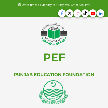
Office times as Monday to Friday (9.00 AM to 5.00 PM)
PEF
PUNJAB EDUCATION FOUNDATION