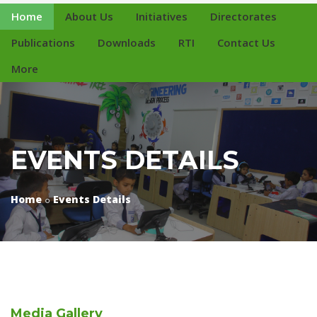
Home
About Us
Initiatives
Directorates
Publications
Downloads
RTI
Contact Us
More
EVENTS DETAILS
Home
Events Details
Media
Gallery