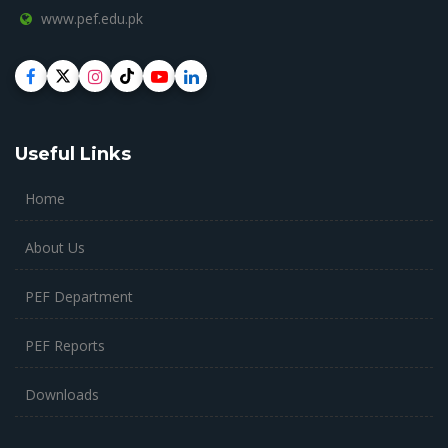
www.pef.edu.pk
Useful Links
Home
About Us
PEF Department
PEF Reports
Downloads