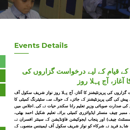
Events Details
ے قیام کے لیے درخواست گزاروں کی
ا آغاز، آج پہلا روز
گزاروں کی پریزنٹیشنز کا آغاز، آج پہلا روز نواز شریف سکول آف
پیش کی گئی پریزنٹیشنز کے جائزے کے حوالے سے سٹیئرنگ کمیٹی کا
2026 کو منعقد ہوا۔ اجلاس کی صدارت صوبائی وزیرِ تعلیم رانا سکندر حیات نے کی۔اجلاس میں
مبر چیف منسٹر ایڈوائزری کمیٹی برائے تعلیم شکیل احمد بھٹی،
(اسسٹنٹ چیف) اور پنجاب ایجوکیشن فاؤنڈیشن کے سینئر افسران نے
شاہد فرید نے شرکاء کو نواز شریف سکول آف ایمیننس منصوبے کے