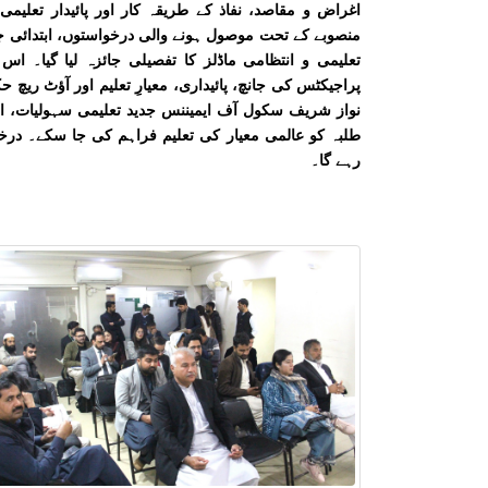
اغراض و مقاصد، نفاذ کے طریقہ کار اور پائیدار تعلی
منصوبے کے تحت موصول ہونے والی درخواستوں، ابتدائی جا
پراجیکٹس کی جانچ، پائیداری، معیارِ تعلیم اور آؤٹ ریچ ح
نواز شریف سکول آف ایمیننس جدید تعلیمی سہولیات، اعلیٰ م
طلبہ کو عالمی معیار کی تعلیم فراہم کی جا سکے۔ درخ
رہے گا۔