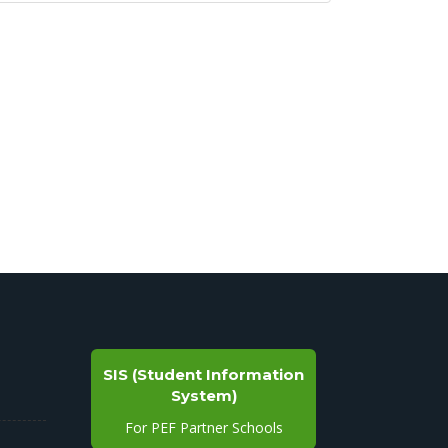
SIS (Student Information
System)
For PEF Partner Schools