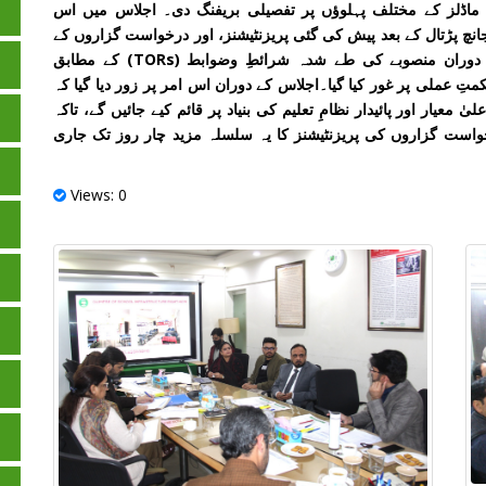
می ماڈلز کے مختلف پہلوؤں پر تفصیلی بریفنگ دی۔ اجلاس میں اس
نچ پڑتال کے بعد پیش کی گئی پریزنٹیشنز، اور درخواست گزاروں کے
تعلیمی و انتظامی ماڈلز کا تفصیلی جائزہ لیا گیا۔ اس دوران منصوبے کی طے شدہ شرائطِ وضوابط (TORs) کے مطابق
کمتِ عملی پر غور کیا گیا۔اجلاس کے دوران اس امر پر زور دیا گیا کہ
عیار اور پائیدار نظامِ تعلیم کی بنیاد پر قائم کیے جائیں گے، تاکہ
واست گزاروں کی پریزنٹیشنز کا یہ سلسلہ مزید چار روز تک جاری
Views: 0