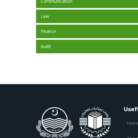
Communication
Law
Finance
Audit
Usef
Hom