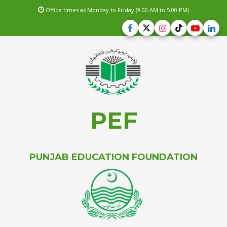
Office times as Monday to Friday (9.00 AM to 5.00 PM)
PEF
PUNJAB EDUCATION FOUNDATION