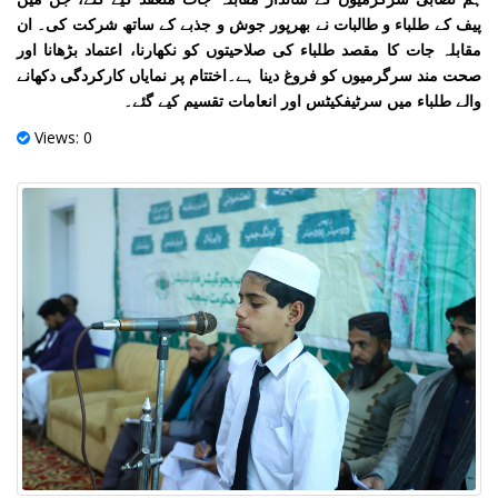
پیف کے طلباء و طالبات نے بھرپور جوش و جذبے کے ساتھ شرکت کی۔ ان
مقابلہ جات کا مقصد طلباء کی صلاحیتوں کو نکھارنا، اعتماد بڑھانا اور
صحت مند سرگرمیوں کو فروغ دینا ہے۔اختتام پر نمایاں کارکردگی دکھانے
والے طلباء میں سرٹیفکیٹس اور انعامات تقسیم کیے گئے۔
Views: 0