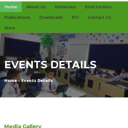
Home
About Us
Initiatives
Directorates
Publications
Downloads
RTI
Contact Us
More
EVENTS DETAILS
Home
Events Details
Media
Gallery