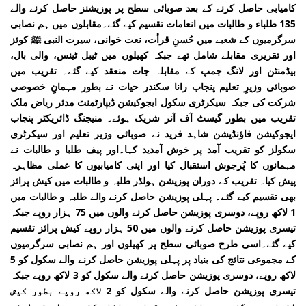
کامیابی حاصل کرنے کے بعد صوبائی سطح پر پوزیشنز حاصل کرنے والے
135 طلباء و طالبات میں انعامات تقسیم کیے گئے۔مقابلوں میں ہم نصابی
سرگرمیوں کے شعبے میں حُسنِ قرأت، نعت خوانی، سیرت النبی ﷺ کوئز
اور تقریری مقابلے شامل تھے جبکہ کھیلوں میں ٹیبل ٹینس، والی بال،
بیڈمنٹن اور لانگ جمپ کے مقابلہ جات منعقد کیے گئے۔ تقریب میں
صوبائی وزیرِ تعلیم پنجاب رانا سکندر حیات نے بطور مہمانِ خصوصی
شرکت کی جبکہ سیکرٹری سکول ایجوکیشن ڈیپارٹمنٹ مدثر ریاض ملک
تقریب میں بطور گیسٹ آف آنر شریک ہوئے۔ منیجنگ ڈائریکٹر پنجاب
ایجوکیشن فاؤنڈیشن شاہد فرید نے صوبائی وزیر تعلیم اور سیکرٹری
سکولز کو تقریب آمد پر خوش آمدید کہا۔اور پیف طلبا و طالبات نے
مہمانوں کا پُرجوش استقبال کیا اور اپنی کامیابیوں کا عملی مظاہرہ
پیش کیا۔ تقریب کے دوران پوزیشن ہولڈر طلبہ و طالبات میں کیش پرائز
بھی تقسیم کیے گئے۔ پہلی پوزیشن حاصل کرنے والے طلبہ و طالبات میں
1 لاکھ روپے، دوسری پوزیشن حاصل کرنے والوں میں 75 ہزار روپے جبکہ
تیسری پوزیشن حاصل کرنے والوں میں 50 ہزار روپے کیش پرائز تقسیم
کیے گئے۔اسی طرح صوبائی سطح پر کھیلوں اور ہم نصابی سرگرمیوں
کے مجموعی نتائج کی بنیاد پر پہلی پوزیشن حاصل کرنے والے سکول کو 5
لاکھ روپے، دوسری پوزیشن حاصل کرنے والے سکول کو 3 لاکھ روپے جبکہ
تیسری پوزیشن حاصل کرنے والے سکول کو 2 لاکھ روپے بطور کیش