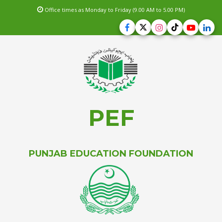
Office times as Monday to Friday (9.00 AM to 5.00 PM)
PEF
PUNJAB EDUCATION FOUNDATION