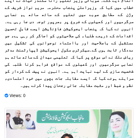
انعام دیے گئے۔ صوبائی وزیر تعلیم رانا سکندر حیات نے اپنے
خطاب میں کہا کہ وزیراعلیٰ پنجاب محترمہ مریم نواز شریف کے
وژن کے مطابق صوبے میں تعلیم کے ساتھ ساتھ ہم نصابی
سرگرمیوں اور کھیلوں کے فروغ پر بھرپور توجہ دی جا رہی ہے۔
انہوں نے کہا کہ پنجاب ایجوکیشن فاؤنڈیشن ایسے قابلِ تحسین
اقدامات کے ذریعے طلباء کی صلاحیتوں کو اجاگر کر رہی ہے، جو
مستقبل کے باصلاحیت اور بااعتماد نوجوانوں کی تشکیل میں
مددگار ثابت ہوں گے۔سیکرٹری سکول ایجوکیشن ڈیپارٹمنٹ مدثر
ریاض ملک نے اس موقع پر کہا کہ تعلیمی میدان کے ساتھ ساتھ ہم
نصابی سرگرمیوں اور کھیلوں کے مواقع فراہم کرنا طلبہ کی
شخصیت سازی کے لیے نہایت اہم ہے۔ انہوں نے پیف کے کردار کو
سراہتے ہوئے کہا کہ ایسے مقابلہ جات بچوں میں خود اعتمادی،
نظم و ضبط اور مثبت مقابلہ جاتی رجحان پیدا کرتے ہیں۔
Views: 0