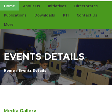
Home
About Us
Initiatives
Directorates
Publications
Downloads
RTI
Contact Us
More
EVENTS DETAILS
Home
Events Details
Media
Gallery