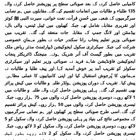
کامیابی حاصل کرنے کے بعد صوبائی سطح پر پوزیشنز حاصل کرنے والے
135 طلباء و طالبات میں انعامات تقسیم کیے گئے۔مقابلوں میں ہم نصابی
سرگرمیوں کے شعبے میں حُسنِ قرأت، نعت خوانی، سیرت النبی ﷺ کوئز
اور تقریری مقابلے شامل تھے جبکہ کھیلوں میں ٹیبل ٹینس، والی بال،
بیڈمنٹن اور لانگ جمپ کے مقابلہ جات منعقد کیے گئے۔ تقریب میں
صوبائی وزیرِ تعلیم پنجاب رانا سکندر حیات نے بطور مہمانِ خصوصی
شرکت کی جبکہ سیکرٹری سکول ایجوکیشن ڈیپارٹمنٹ مدثر ریاض ملک
تقریب میں بطور گیسٹ آف آنر شریک ہوئے۔ منیجنگ ڈائریکٹر پنجاب
ایجوکیشن فاؤنڈیشن شاہد فرید نے صوبائی وزیر تعلیم اور سیکرٹری
سکولز کو تقریب آمد پر خوش آمدید کہا۔اور پیف طلبا و طالبات نے
مہمانوں کا پُرجوش استقبال کیا اور اپنی کامیابیوں کا عملی مظاہرہ
پیش کیا۔ تقریب کے دوران پوزیشن ہولڈر طلبہ و طالبات میں کیش پرائز
بھی تقسیم کیے گئے۔ پہلی پوزیشن حاصل کرنے والے طلبہ و طالبات میں
1 لاکھ روپے، دوسری پوزیشن حاصل کرنے والوں میں 75 ہزار روپے جبکہ
تیسری پوزیشن حاصل کرنے والوں میں 50 ہزار روپے کیش پرائز تقسیم
کیے گئے۔اسی طرح صوبائی سطح پر کھیلوں اور ہم نصابی سرگرمیوں
کے مجموعی نتائج کی بنیاد پر پہلی پوزیشن حاصل کرنے والے سکول کو 5
لاکھ روپے، دوسری پوزیشن حاصل کرنے والے سکول کو 3 لاکھ روپے جبکہ
تیسری پوزیشن حاصل کرنے والے سکول کو 2 لاکھ روپے بطور کیش