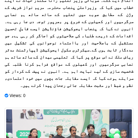
انعام دیے گئے۔ صوبائی وزیر تعلیم رانا سکندر حیات نے اپنے
خطاب میں کہا کہ وزیراعلیٰ پنجاب محترمہ مریم نواز شریف کے
وژن کے مطابق صوبے میں تعلیم کے ساتھ ساتھ ہم نصابی
سرگرمیوں اور کھیلوں کے فروغ پر بھرپور توجہ دی جا رہی ہے۔
انہوں نے کہا کہ پنجاب ایجوکیشن فاؤنڈیشن ایسے قابلِ تحسین
اقدامات کے ذریعے طلباء کی صلاحیتوں کو اجاگر کر رہی ہے، جو
مستقبل کے باصلاحیت اور بااعتماد نوجوانوں کی تشکیل میں
مددگار ثابت ہوں گے۔سیکرٹری سکول ایجوکیشن ڈیپارٹمنٹ مدثر
ریاض ملک نے اس موقع پر کہا کہ تعلیمی میدان کے ساتھ ساتھ ہم
نصابی سرگرمیوں اور کھیلوں کے مواقع فراہم کرنا طلبہ کی
شخصیت سازی کے لیے نہایت اہم ہے۔ انہوں نے پیف کے کردار کو
سراہتے ہوئے کہا کہ ایسے مقابلہ جات بچوں میں خود اعتمادی،
نظم و ضبط اور مثبت مقابلہ جاتی رجحان پیدا کرتے ہیں۔
Views: 0