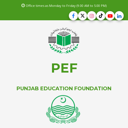
Office times as Monday to Friday (9.00 AM to 5.00 PM)
PEF
PUNJAB EDUCATION FOUNDATION