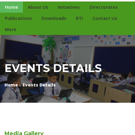
Home
About Us
Initiatives
Directorates
Publications
Downloads
RTI
Contact Us
More
EVENTS DETAILS
Home
Events Details
Media
Gallery