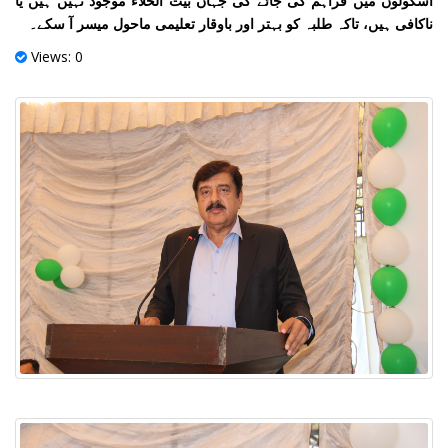
اسکولوں میں فراہم کی جائے گی جہاں بیت الخلاء موجود نہیں ہیں یا
ناکافی ہیں، تاکہ طلبہ کو بہتر اور باوقار تعلیمی ماحول میسر آ سکے۔
Views: 0