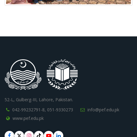
52-L, Gulberg-III, Lahore, Pakistan.
042-99232791-8,
051-9330273
info@pef.edu.pk
www.pef.edu.pk