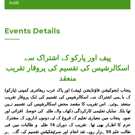
Audit
Events Details
پیف اور پارکو کے اشتراک سے
اسکالرشپس کی تقسیم کی پروقار تقریب
منعقد
پنجاب ایجوکیشن فاؤنڈیشن (پیف) اور پاک عرب ریفائنری کمپنی (پارکو)
کے باہمی اشتراک سے اسکالرشپس کی تقسیم کی ایک پروقار تقریب
منعقد ہوئی۔ اس تقریب کا مقصد محض اسکالرشپس کی تقسیم نہیں
تھا بلکہ نمایاں تعلیمی کارکردگی دکھانے والے طلبہ کی حوصلہ افزائی اور
صوبہ پنجاب میں معیاری تعلیم کے فروغ کے لیے دونوں اداروں کے مشترکہ
عزم کا اظہار بھی تھا۔ تقریب کے دوران 14 طلبہ و طالبات میں فی
طالب علم 50 ہزار روپے نقد انعام اور سرٹیفکیٹس تقسیم کیے گئے۔ ہر