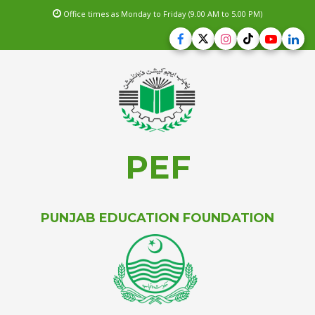
Office times as Monday to Friday (9.00 AM to 5.00 PM)
PEF
PUNJAB EDUCATION FOUNDATION