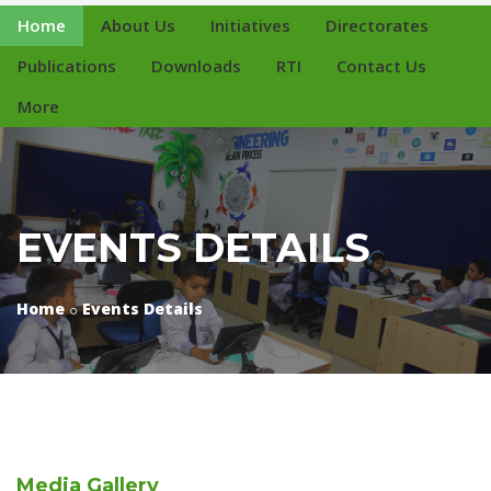
Home
About Us
Initiatives
Directorates
Publications
Downloads
RTI
Contact Us
More
EVENTS DETAILS
Home
Events Details
Media
Gallery