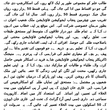
طالب علم کو مجموعی طور پر ایک لاکھ روپے کی اسکالرشپ دی جائے
گی جو دو اقساط میں ادا کی جائے گی۔ پہلی قسط 50 ہزار روپے رواں
سال جبکہ دوسری قسط 50 ہزار روپے آئندہ سال ادا کی جائے گی۔
تقریب میں چیئرمین پنجاب ایجوکیشن فاؤنڈیشن ملک شعیب اعوان نے
بطور مہمانِ خصوصی شرکت کی۔ اس موقع پر اپنے خطاب میں انہوں
نے کہا کہ یہ تمام طلبہ دور دراز علاقوں کے متوسط اور مستحق طبقات
سے تعلق رکھتے ہیں، اور پنجاب ایجوکیشن فاؤنڈیشن محنتی اور
باصلاحیت طلبہ کی حوصلہ افزائی کے لیے ایسے اقدامات جاری رکھے گی۔
انہوں نے کہا کہ تعلیم ہی وہ ذریعہ ہے جو قوموں کی تقدیر بدلتا ہے اور
پیف ہر بچے کو معیاری تعلیم کی فراہمی کے لیے پرعزم ہے۔ منیجنگ
ڈائریکٹر پنجاب ایجوکیشن فاؤنڈیشن شاہد فرید نے اسکالر شپس حاصل
کرنے والے طلباء و طالبات کو مبارکباد دیتے ہوئے کہا کہ وہ اپنی تعلیم
جاری رکھیں، محنت اور لگن کو اپنی زندگی کا حصہ بنائیں اور ملک
پاکستان کا نام روشن کریں۔ پیف اور پارکو کے درمیان تعاون تین اہم
شعبوں پر مشتمل ہے: مستحق اور نمایاں طلبہ کو اسکالرشپس کی
فراہمی، ڈیرہ غازی خان ڈویژن کے پی ایس آر پی اسکولوں میں بیت
الخلاء کی تعمیر، اور اساتذہ کی استعداد کار میں اضافہ۔کارپوریٹ
سماجی ذمہ داری (سی ایس آر) گرانٹ کے تحت ڈیرہ غازی خان ڈویژن
کے 50 اسکولوں میں بیت الخلاء تعمیر کیے جائیں گے۔ یہ سہولت ان