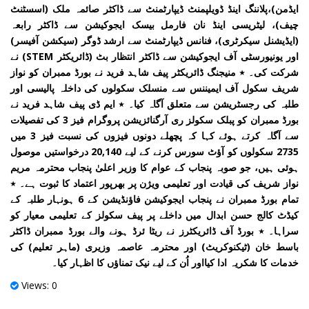
ایڈمن)،پلاننگ اینڈ ڈویلپمنٹ ڈیپارٹمنٹ سے ڈاکٹر صائمہ ملک (اسسٹنٹ
چیف)، لیٹریسی اینڈ نان فارمل بیسک ایجوکیشن سے ڈاکٹر رابعہ
(ایڈیشنل سیکرٹری)، فنانس ڈیپارٹمنٹ سے ارشد ڈوگر (سیکشن آفیسر)
اور یونیورسٹی آف ایجوکیشن سے ڈاکٹر انتظار بٹ (ڈائریکٹر STEM) نے
شرکت کی۔ ٭ منیجنگ ڈائریکٹر پیف شاہد فرید نے بورڈ ممبران کو نواز
شریف سکول آف ایمیننس سے منسلک سکولوں کی داخلہ پالیسی اور
طلبہ کی رجسٹریشن سے متعلق آگاہ کیا۔ ٭ ایم ڈی پیف شاہد فرید نے
بورڈ ممبران کو پبلک سکولز ری آرگنائزیشن پروگرام فیز 3 کی تفصیلات
سے آگاہ کرتے ہوئے کہا کہ پچھلے دونوں فیزوں کی نسبت فیز 3 میں
2735 سکولوں کو آؤٹ سورس کرنے کے لیے 20,140 درخواستیں موصول
ہوئی ہیں، جو صوبہ پنجاب کے عوام کا وزیر اعلیٰ پنجاب محترمہ مریم
نواز شریف کی قیادت اور تعلیمی ویژن پر بھرپور اعتماد کا ثبوت ہے۔ ٭
تمام بورڈ ممبران نے پنجاب ایجوکیشن فاؤنڈیشن کے 6 ہونہار طلبہ کے
کیڈٹ کالج حسن ابدال میں داخلے پر پیف سکولز کے تعلیمی معیار کو
سراہا۔ ٭ بورڈ آف ڈائریکٹرز نے ریٹا ئرڈ ہونے والے بورڈ ممبران ڈاکٹر
باسط خان (ٹیکنوکریٹ) اور محترمہ عاصمہ وزیری (ماہر تعلیم) کی
خدمات کا شکریہ ادا کیااور اُن کے لیے نیک تمناؤں کا اظہار کیا۔
Views: 0