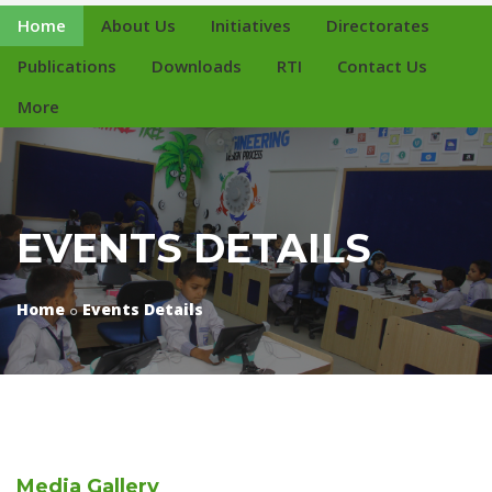
Home
About Us
Initiatives
Directorates
Publications
Downloads
RTI
Contact Us
More
EVENTS DETAILS
Home
Events Details
Media
Gallery