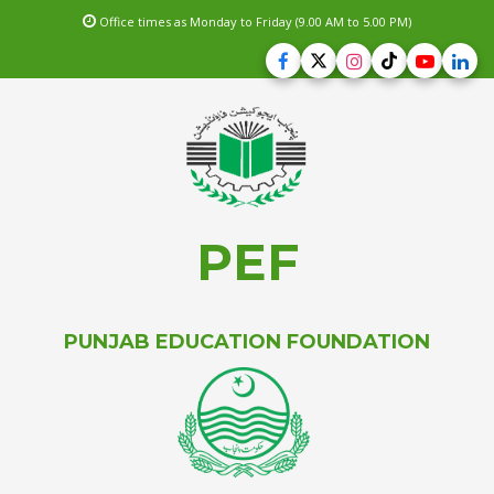
Office times as Monday to Friday (9.00 AM to 5.00 PM)
PEF
PUNJAB EDUCATION FOUNDATION