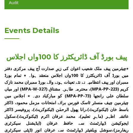
Audit
Events Details
پیف بورڈ آف ڈائریکٹرز کا 100واں اجلاس
٭چیئرمین پیف ملک شعیب اعوان کی زیرِ صدارت آج پیف مرکزی دفتر
میں بورڈ آف ڈائریکٹرز کا 100واں اجلاس منعقد ہوا۔ ٭ تمام بورڈ
ممبران اور پیف انتظامیہ نے نئے تعینات ہونے والے بورڈ ممبران محمد نازک
کریم (MPA-PP-223)، محترمہ طاہرہ مشتاق (MPA-W-327) اور میاں
سلطان علی رانجھا (MPA-PP-73) کو مبارکباد دی۔ ٭ اجلاس میں
چیئرمین چیف منسٹر ٹاسک فورس برائے امتحانات مزمل محمود، ڈاکٹر
باسط خان (ٹیکنوکریٹ)،رانا پھول الرحمٰن (ٹیکنوکریٹ)، پروفیسر ڈاکٹر
عائشہ اظہر (ماہرِ تعلیم)، محمد عرفان اکرم (ٹیکنوکریٹ)،سکول
ایجوکیشن ڈیپارٹمنٹ سے حافظ عرفان (ایڈیشنل سیکرٹری
ریفارمز)،سوشل ویلفیئر ڈیپارٹمنٹ سے عرفان انور (ڈپٹی سیکرٹری