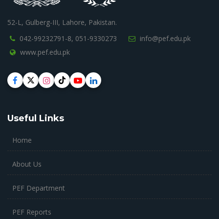
52-L, Gulberg-III, Lahore, Pakistan.
042-99232791-8,
051-9330273
info@pef.edu.pk
www.pef.edu.pk
Useful Links
Home
About Us
PEF Department
PEF Reports