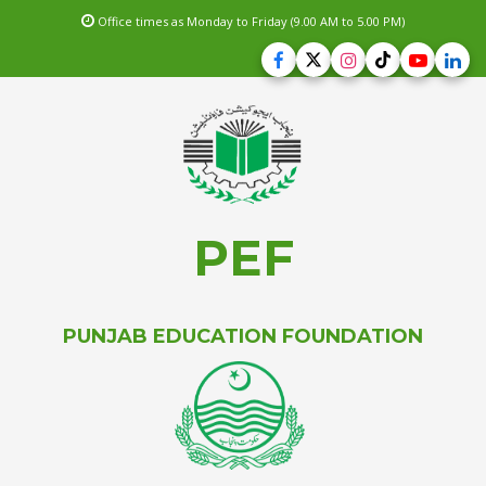
Office times as Monday to Friday (9.00 AM to 5.00 PM)
PEF
PUNJAB EDUCATION FOUNDATION