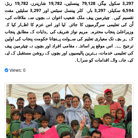
3,297 سکول بیگز، 79,128 پینسلیں، 19,782 شارپنرز، 19,782 ربڑ،
6,594 سکیلز، 3,297 بارہ کلر پینسل سیٹس اور 3,297 سلیٹیں مفت
تقسیم کیں۔ چیئرمین پیف ملک شعیب اعوان نے بچوں سے ملاقات کی،
اُن کی تعلیمی سرگرمیوں کا جائزہ لیا اور اس عزم کا اظہار کیا کہ
وزیراعلیٰ پنجاب محترمہ مریم نواز شریف کی ہدایات کے مطابق پنجاب
کے ہر بچے تک معیاری تعلیم کی سہولت پہنچانا حکومت پنجاب کی اولین
ترجیح ہے۔ اس موقع پر اساتذہ، مقامی افراد اور بچوں نے چیئرمین پیف
کی تعلیمی خدمات، بہترین پالیسیوں اور بچوں کے روشن مستقبل کے لیے
کیے جانے والے اقدامات کو سراہا۔
Views: 0