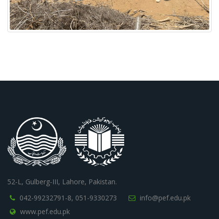
52-L, Gulberg-III, Lahore, Pakistan.
042-99232791-8,
051-9330273
info@pef.edu.pk
www.pef.edu.pk