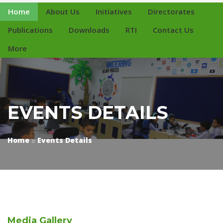
Home
About Us
Initiatives
Directorates
Publications
Downloads
RTI
Contact Us
More
EVENTS DETAILS
Home
Events Details
Media
Gallery